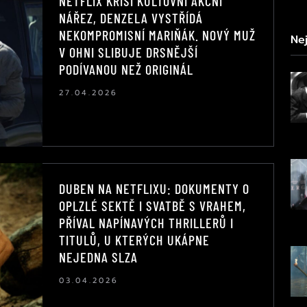
NETFLIX KŘÍSÍ KULTOVNÍ AKČNÍ
NÁŘEZ, DENZELA VYSTŘÍDÁ
NEKOMPROMISNÍ MARIŇÁK. NOVÝ MUŽ
Nej
V OHNI SLIBUJE DRSNĚJŠÍ
PODÍVANOU NEŽ ORIGINÁL
27.04.2026
DUBEN NA NETFLIXU: DOKUMENTY O
OPLZLÉ SEKTĚ I SVATBĚ S VRAHEM,
PŘÍVAL NAPÍNAVÝCH THRILLERŮ I
TITULŮ, U KTERÝCH UKÁPNE
NEJEDNA SLZA
03.04.2026