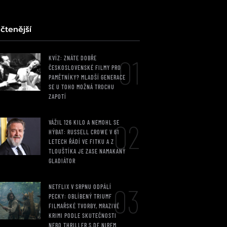
čtenější
01
KVÍZ: ZNÁTE DOBŘE
ČESKOSLOVENSKÉ FILMY PRO
PAMĚTNÍKY? MLADŠÍ GENERACE
SE U TOHO MOŽNÁ TROCHU
ZAPOTÍ
02
VÁŽIL 126 KILO A NEMOHL SE
HÝBAT: RUSSELL CROWE V 61
LETECH ŘÁDÍ VE FITKU A Z
TLOUŠTÍKA JE ZASE NAMAKANÝ
GLADIÁTOR
03
NETFLIX V SRPNU ODPÁLÍ
PECKY: OBLÍBENÝ TRIUMF
FILMAŘSKÉ TVORBY, MRAZIVÉ
KRIMI PODLE SKUTEČNOSTI
NEBO THRILLER S DE NIREM