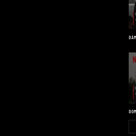
DÁM
DOM