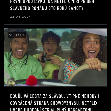
PRVNÍ UPOUTÁVKU. NA NETFLIX MÍŘÍ PŘÍBĚH
SLAVNÉHO ROMÁNU STO ROKŮ SAMOTY
22.04.2024
SERIÁLY
BOUŘLIVÁ CESTA ZA SLÁVOU, VTIPNÉ NEHODY I
ODVRÁCENÁ STRANA SHOWBYZNYSU: NETFLIX
UVEDE HUDEBNÍ SERIÁL PLNÝ REGGAETONU