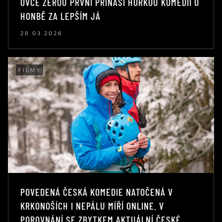
OVCE ŽEROU PRVNÍ PŘINÁŠÍ HOŘKOU KOMEDII O
HONBĚ ZA LEPŠÍM JÁ
28.03.2026
FILMY
POVEDENÁ ČESKÁ KOMEDIE NATOČENÁ V
KRKONOŠÍCH I NEPÁLU MÍŘÍ ONLINE. V
POROVNÁNÍ SE ZBYTKEM AKTUÁLNÍ ČESKÉ