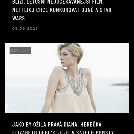
BLÍŽÍ. LETOŠNÍ NEJOČEKÁVANĚJŠÍ FILM
NETFLIXU CHCE KONKUROVAT DUNĚ A STAR
WARS
09.06.2023
SERIÁLY
JAKO BY OŽILA PRAVÁ DIANA. HEREČKA
ELIZABETH DEBICKI JÍ JE V ŠATECH POMSTY