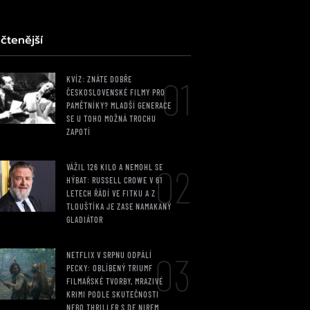
čtenější
01
KVÍZ: ZNÁTE DOBŘE
ČESKOSLOVENSKÉ FILMY PRO
PAMĚTNÍKY? MLADŠÍ GENERACE
SE U TOHO MOŽNÁ TROCHU
ZAPOTÍ
02
VÁŽIL 126 KILO A NEMOHL SE
HÝBAT: RUSSELL CROWE V 61
LETECH ŘÁDÍ VE FITKU A Z
TLOUŠTÍKA JE ZASE NAMAKANÝ
GLADIÁTOR
03
NETFLIX V SRPNU ODPÁLÍ
PECKY: OBLÍBENÝ TRIUMF
FILMAŘSKÉ TVORBY, MRAZIVÉ
KRIMI PODLE SKUTEČNOSTI
NEBO THRILLER S DE NIREM