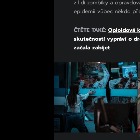
z lidí zombíky a opravdov
epidemii vůbec někdo pře
ČTĚTE TAKÉ:
Opioidová k
skutečností vypráví o dro
začala zabíjet