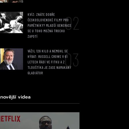
02
KVÍZ: ZNÁTE DOBŘE
ČESKOSLOVENSKÉ FILMY PRO
PAMĚTNÍKY? MLADŠÍ GENERACE
SE U TOHO MOŽNÁ TROCHU
ZAPOTÍ
03
VÁŽIL 126 KILO A NEMOHL SE
HÝBAT: RUSSELL CROWE V 61
LETECH ŘÁDÍ VE FITKU A Z
TLOUŠTÍKA JE ZASE NAMAKANÝ
GLADIÁTOR
jnovější videa