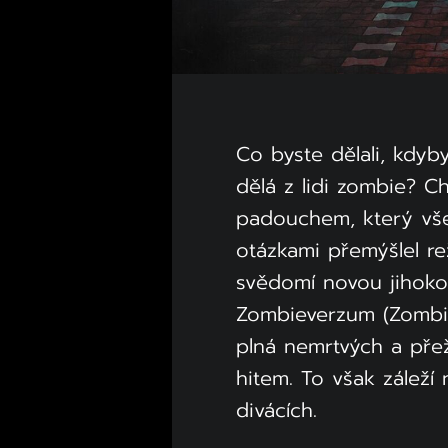
Co byste dělali, kdyb
dělá z lidi zombie? C
padouchem, který vš
otázkami přemýšlel re
svědomí novou jihokor
Zombieverzum (Zombie
plná nemrtvých a přež
hitem. To však záleží
divácích.