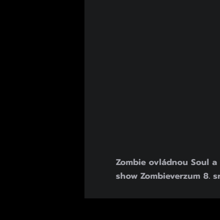
Zombie ovládnou Soul a N
show Zombieverzum 8. s