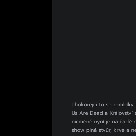
Jihokorejci to se zombíky 
Us Are Dead a Království 
nicméně nyní je na řadě n
show plná stvůr, krve a n