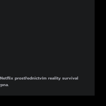
etflix prostřednictvím reality survival
rpna.