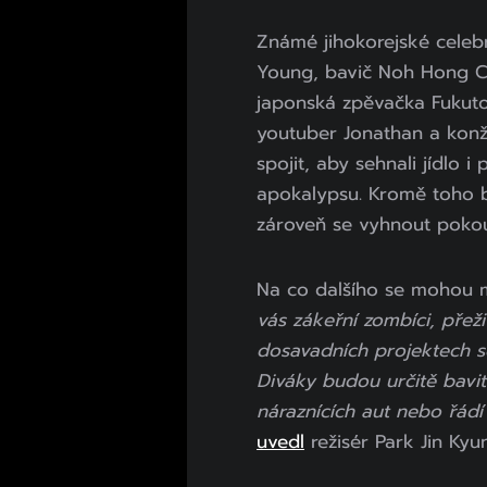
Známé jihokorejské celebr
Young, bavič Noh Hong Ch
japonská zpěvačka Fukuto
youtuber Jonathan a konž
spojit, aby sehnali jídlo i 
apokalypsu. Kromě toho b
zároveň se vyhnout pokous
Na co dalšího se mohou mi
vás zákeřní zombíci, přeži
dosavadních projektech s
Diváky budou určitě bavit
náraznících aut nebo řád
uvedl
režisér Park Jin Kyu