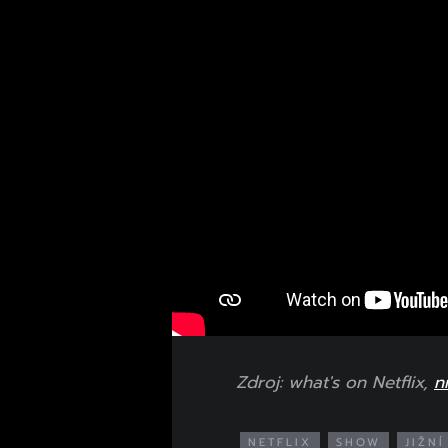
Zdroj: what's on Netflix,
n
NETFLIX
SHOW
JIŽN