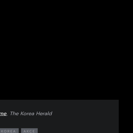
me
, The Korea Herald
Í KOREA
AKCE