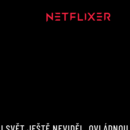
U SVĚT JEŠTĚ NEVIDĚL, OVLÁDNOU 