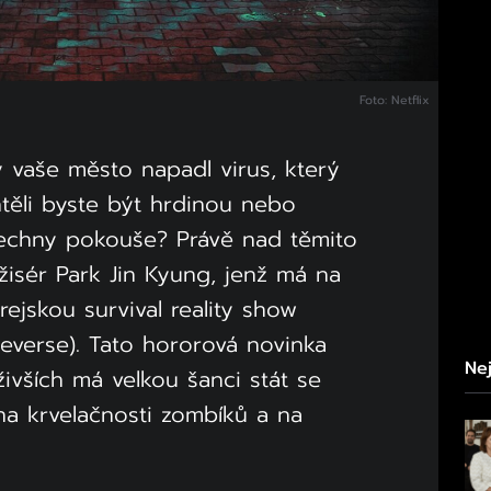
Foto: Netflix
y vaše město napadl virus, který
htěli byste být hrdinou nebo
echny pokouše? Právě nad těmito
žisér Park Jin Kyung, jenž má na
ejskou survival reality show
verse). Tato hororová novinka
Nej
ivších má velkou šanci stát se
 na krvelačnosti zombíků a na