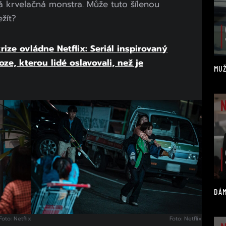
á krvelačná monstra. Může tuto šílenou
žít?
rize ovládne Netflix: Seriál inspirovaný
ze, kterou lidé oslavovali, než je
MUŽ
DÁM
Foto: Netflix
Foto: Netflix