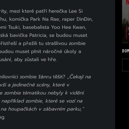
ity, mezi které patří herečka Lee Si
u, komička Park Na Rae, raper DinDin,
mi Tsuki, basebalista Yoo Hee Kwan,
ská bavička Patricia, se budou muset
přístřeší a přežili tu strašlivou zombie
udou muset plnit náročné úkoly a
DOM
ání, aby zůstali ve hře.
lovníci zombie žánru těšit?
„Čekají na
vší a jedinečné scény, které v
e zombie tématikou nebyly k vidění.
 například zombie, které se vozí na
í na houpačkách v zábavním parku,“
ng.