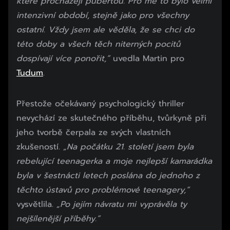
které procházejí pubertou. Pro mě to bylo velmi
intenzivní období, stejně jako pro všechny
ostatní. Vždy jsem ale věděla, že se chci do
této doby a všech těch niterných pocitů
dospívají více ponořit,”
uvedla Martin pro
Tudum
.
Začátek reklamy
Přestože očekávaný psychologický thriller
Konec reklamy
nevychází ze skutečného příběhu, tvůrkyně při
jeho tvorbě čerpala ze svých vlastních
zkušeností.
„Na počátku 21. století jsem byla
rebelující teenagerka a moje nejlepší kamarádka
byla v šestnácti letech poslána do jednoho z
těchto ústavů pro problémové teenagery,“
vysvětlila.
„Po jejím návratu mi vyprávěla ty
nejšílenější příběhy.”