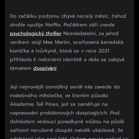
Do začátku podzimu zbývá necelý měsíc, čehož
skvěle využije Netflix. Počátkem září uvede
psychologický thriller
Nezvladatelní, za jehož
vznikem stojí Mae Martin, oceňovaná kanadská
komička a tvůrkyně, která se v roce 2021
přihlásila k nebinární identitě a ráda se zabývá
tématem
dospívání
.
Její nejnovější osmidílný seriál nás zavede do
malebného městečka, ve kterém působí
Akademie Tall Pines, jež se zaměřuje na
napravování problémových dospívajících. Pod
dohledem vedoucí poradkyně můžou na půdě
zařízení nerušeně dospět natolik ukázkově, že
odcházejí jako noví lidé. Ovšem pouze pokud se