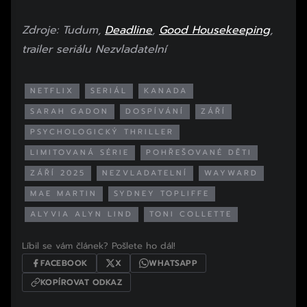
Zdroje: Tudum,
Deadline
,
Good Housekeeping
,
trailer seriálu Nezvladatelní
NETFLIX
SERIÁL
KANADA
SARAH GADON
DOSPÍVÁNÍ
ZÁŘÍ
PSYCHOLOGICKÝ THRILLER
LIMITOVANÁ SÉRIE
POHŘEŠOVANÉ DĚTI
ZÁŘÍ 2025
NEZVLADATELNÍ
WAYWARD
MAE MARTIN
SYDNEY TOPLIFFE
ALYVIA ALYN LIND
TONI COLLETTE
Líbil se vám článek? Pošlete ho dál!
FACEBOOK
X
WHATSAPP
KOPÍROVAT ODKAZ