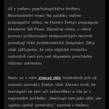
Už z traileru psychologického thrilleru
Nezvladatelní mrazí. Na začátku vidíme
propagační video, ve kterém Evelyn propaguje
Akademii Tall Pines. Zázračné místo, v němž
pomocí průlomových terapeutických technik
pomáhají řešit problematické dospívání. Záhy
však zjišťujeme, že toto idylické místečko
rozhodně není pro své obyvatele procházka
růžovou zahradou.
Navíc se v něm
ztrácejí děti
. Konkrétně jich už
zmizelo osmnáct. Evelyn však Alexovi tvrdí, že
teenageři se tam učí sebereflexi a vše je v
naprostém pořádku.
„Nastoupí tam jako děti, ale
vyjdou úplně vyměnění,”
zaznívá v traileru.