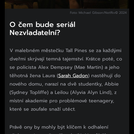
Foto: Michael Gibson/Netflix© 2024
O čem bude seriál
Nezvladatelní?
V malebném městečku Tall Pines se za každými
dveřmi skrývají temná tajemství. Krátce poté, co
se policista Alex Dempsey (Mae Martin) a jeho
těhotná žena Laura (
Sarah Gadon
) nastěhují do
nového domu, narazí na dvě studentky, Abbie
(Sydney Topliffe) a Leilou (Alyvia Alyn Lind), z
místní akademie pro problémové teenagery,
které se zoufale snaží utéct.
Právě ony by mohly být klíčem k odhalení