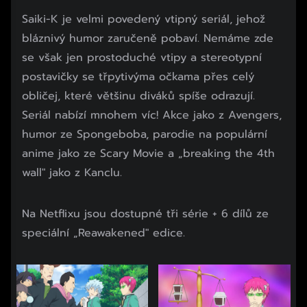
Saiki-K je velmi povedený vtipný seriál, jehož
bláznivý humor zaručeně pobaví. Nemáme zde
se však jen prostoduché vtipy a stereotypní
postavičky se třpytivýma očkama přes celý
obličej, které většinu diváků spíše odrazují.
Seriál nabízí mnohem víc! Akce jako z Avengers,
humor ze Spongeboba, parodie na populární
anime jako ze Scary Movie a „breaking the 4th
wall" jako z Kanclu.
Na Netflixu jsou dostupné tři série + 6 dílů ze
speciální „Reawakened" edice.