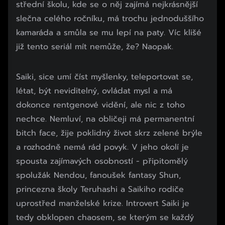
střední školu, kde se o něj zajímá nejkrásnější
slečna celého ročníku, má trochu jednoduššího
kamaráda a smůla se mu lepí na paty. Víc klišé
již tento seriál mít nemůže, že? Naopak.
Saiki, sice umí číst myšlenky, teleportovat se,
létat, být neviditelný, ovládat mysl a má
dokonce rentgenové vidění, ale nic z toho
nechce. Nemluví, na obličeji má permanentní
bitch face, žije poklidný život skrz zelené brýle
a rozhodně nemá rád povyk. V jeho okolí je
spousta zajímavých osobností - připitomělý
spolužák Nendou, fanoušek fantasy Shun,
princezna školy Teruhashi a Saikiho rodiče
uprostřed manželské krize. Introvert Saiki je
tedy obklopen chaosem, se kterým se každý