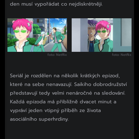
den musí vypořádat co nejdiskrétněji.
Začátek reklamy
Konec reklamy
foto: Netflix
foto: Netflix
Seriál je rozdělen na několik krátkých epizod,
které na sebe nenavazují. Saikiho dobrodružství
představují tedy velmi nenáročné na sledování.
Každá epizoda má přibližně dvacet minut a
vypráví jeden vtipný příběh ze života
asociálního superhrdiny.