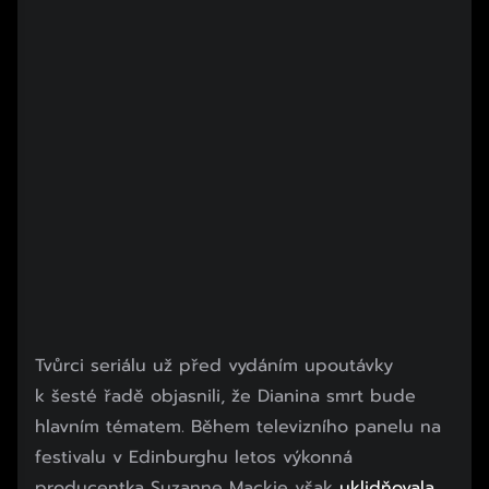
Tvůrci seriálu už před vydáním upoutávky
k šesté řadě objasnili, že Dianina smrt bude
hlavním tématem. Během televizního panelu na
festivalu v Edinburghu letos výkonná
producentka Suzanne Mackie však
uklid
ň
o
v
a
l
a
,