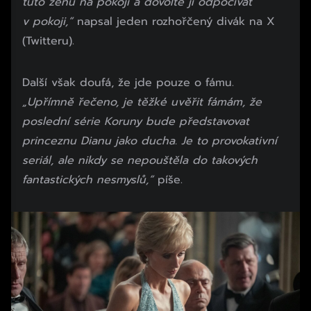
tuto ženu na pokoji a dovolte jí odpočívat
v pokoji,“
napsal jeden rozhořčený divák na X
(Twitteru).
Další však doufá, že jde pouze o fámu.
„Upřímně řečeno, je těžké uvěřit fámám, že
poslední série Koruny bude představovat
princeznu Dianu jako ducha. Je to provokativní
seriál, ale nikdy se nepouštěla ​​do takových
fantastických nesmyslů,“
píše.
Začátek reklamy
Konec reklamy