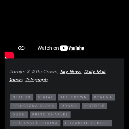
Zdroje: X #TheCrown,
Sky News
,
Daily Mail
,
1news
,
Telegraph
NETFLIX
SERIÁL
THE CROWN
KORUNA
PRINCEZNA DIANA
DRAMA
HISTORIE
DUCH
PRINC CHARLES
KRÁLOVSKÁ RODINA
ELIZABETH DEBICKI