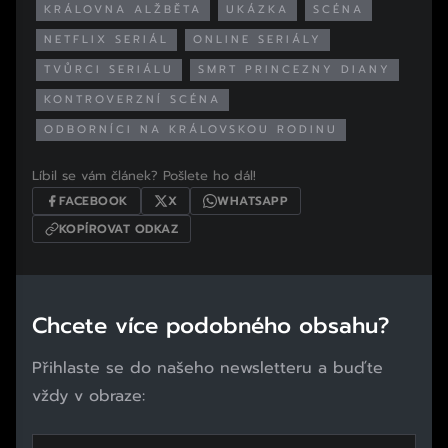
KRÁLOVNA ALŽBĚTA
UKÁZKA
SCÉNA
NETFLIX SERIÁL
ONLINE SERIÁLY
TVŮRCI SERIÁLU
SMRT PRINCEZNY DIANY
KONTROVERZNÍ SCÉNA
ODBORNÍCI NA KRÁLOVSKOU RODINU
Líbil se vám článek? Pošlete ho dál!
FACEBOOK
X
WHATSAPP
KOPÍROVAT ODKAZ
Chcete více podobného obsahu?
Přihlaste se do našeho newsletteru a buďte
vždy v obraze: