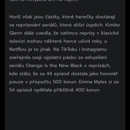
Začátek reklamy
Horší však jsou částky, které herečky dostávají
Konec reklamy
za reprízování seriálů, které sklízí úspěch. Kimiko
Glenn dále uvedla, že zatímco reprízy v klasické
televizi mohou některé herce uživit roky, u
Netflixu je to jinak. Na TikToku i Instagramu
zveřejnila svoji výplatní pásku za odvysílání
seriálu Orange Is the New Black v reprízách,
kde stálo, že za 44 epizod dostala jako honorář
pouze v přepočtu 500 korun. Emma Myles si za
54 epizod vydělala přibližně 400 korun.