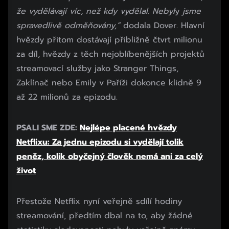
že vydělávají víc, než kdy vydělal. Nebyl
y
jsme
spravedlivě odměňovány,“
dodala Dover. Hlavní
hvězdy přitom dostávají přibližně čtvrt milionu
za díl, hvězdy z těch nejoblíbenějších projektů
streamovací služby jako Stranger Things,
Zaklínač nebo Emily v Paříži dokonce klidně 9
až 22 milionů za epizodu.
PSALI SME ZDE:
Nejlépe placené hvězdy
Netflixu: Za jednu epizodu si vydělají tolik
peněz, kolik obyčejný člověk nemá ani za celý
život
Přestože Netflix nyní veřejně sdílí hodiny
streamování, předtím dbal na to, aby žádné