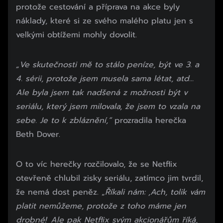
protože cestování a příprava na akce byly
náklady, které si ze svého malého platu jen s
velkými obtížemi mohly dovolit.
„Ve skutečnosti mě to stálo peníze, být ve 3. a
4. sérii, protože jsem musela sama létat, atd...
Ale byla jsem tak nadšená z možnosti být v
seriálu, který jsem milovala, že jsem to vzala na
sebe. Je to k zbláznění,“
prozradila herečka
Beth Dover.
O to víc herečky rozčilovalo, že se Netflix
otevřeně chlubil zisky seriálu, zatímco jim tvrdil,
že nemá dost peněz. „
Říkali nám: ,Ach, tolik vám
platit nemůžeme, protože z toho máme jen
drobné!
'
Ale pak Netflix svým akcionářům říká,