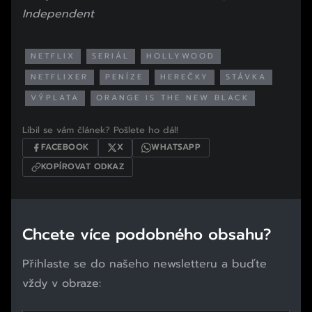
Independent
NETFLIX
SERIÁL
HOLLYWOOD
NETFLIXER
PENÍZE
HEREČKY
STÁVKA
VÝPLATA
ORANGE IS THE NEW BLACK
Líbil se vám článek? Pošlete ho dál!
FACEBOOK
X
WHATSAPP
KOPÍROVAT ODKAZ
Chcete více podobného obsahu?
Přihlaste se do našeho newsletteru a buďte
vždy v obraze: