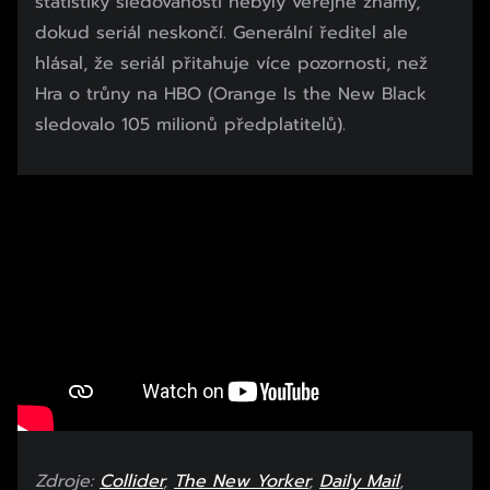
statistiky sledovanosti nebyly veřejně známy,
dokud seriál neskončí. Generální ředitel ale
hlásal, že seriál přitahuje více pozornosti, než
Hra o trůny na HBO (Orange Is the New Black
sledovalo 105 milionů předplatitelů).
Zdroje:
Collider
,
The New Yorker
,
Daily Mail
,