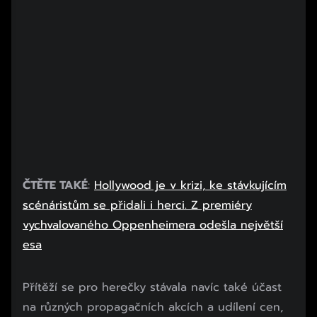
ČTĚTE TAKÉ
:
Hollywood je v krizi, ke stávkujícím
scénáristům se přidali i herci. Z premiéry
vychvalovaného Oppenheimera odešla největší
esa
Přítěží se pro herečky stávala navíc také účast
na různých propagačních akcích a udílení cen,