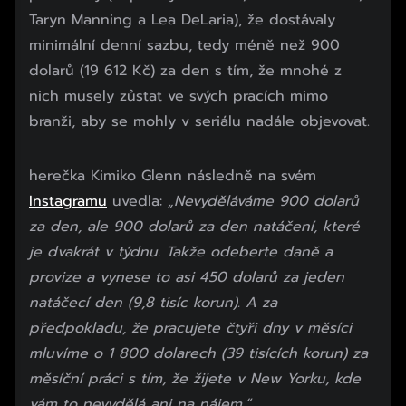
Taryn Manning a Lea DeLaria), že dostávaly
minimální denní sazbu, tedy méně než 900
dolarů (19 612 Kč) za den s tím, že mnohé z
nich musely zůstat ve svých pracích mimo
branži, aby se mohly v seriálu nadále objevovat.
herečka Kimiko Glenn následně na svém
Instagramu
uvedla:
„Nevyděláváme 900 dolarů
za den, ale 900 dolarů za den natáčení, které
je dvakrát v týdnu. Takže odeberte daně a
provize a vynese to asi 450 dolarů za jeden
natáčecí den (9,8 tisíc korun). A za
předpokladu, že pracujete čtyři dny v měsíci
mluvíme o 1 800 dolarech (39 tisících korun) za
měsíční práci s tím, že žijete v New Yorku, kde
vám to nevydělá ani na nájem.“