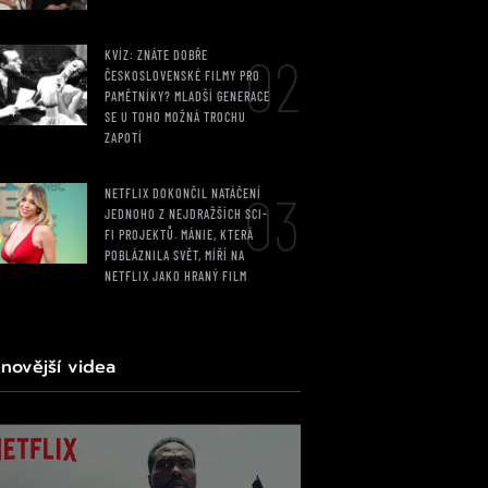
02
KVÍZ: ZNÁTE DOBŘE
ČESKOSLOVENSKÉ FILMY PRO
PAMĚTNÍKY? MLADŠÍ GENERACE
SE U TOHO MOŽNÁ TROCHU
ZAPOTÍ
03
NETFLIX DOKONČIL NATÁČENÍ
JEDNOHO Z NEJDRAŽŠÍCH SCI-
FI PROJEKTŮ. MÁNIE, KTERÁ
POBLÁZNILA SVĚT, MÍŘÍ NA
NETFLIX JAKO HRANÝ FILM
jnovější videa