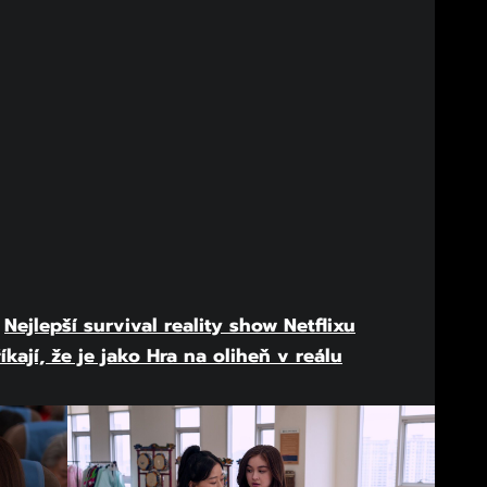
:
Nejlepší survival reality show Netflixu
íkají, že je jako Hra na oliheň v reálu