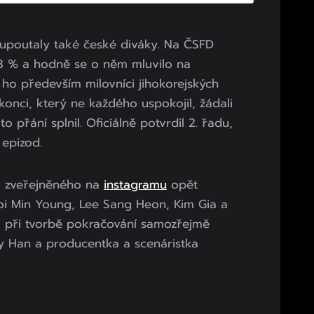
sti upoutaly také české diváky. Na ČSFD
63 % a hodně se o něm mluvilo na
 si ho především milovníci jihokorejských
konci, který ne každého uspokojil, žádali
to přání splnil. Oficiálně potvrdil 2. řadu,
 epizod.
a zveřejněného na
instagramu
opět
oi Min Young, Lee Sang Heon, Kim Gia a
i při tvorbě pokračování samozřejmě
nny Han a producentka a scenáristka