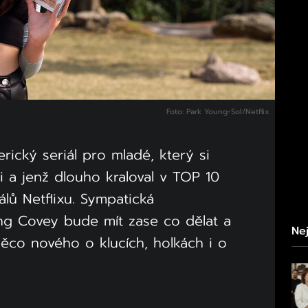
Foto: Park Young-Sol/Netflix
erický seriál pro mladé, který si
áci a jenž dlouho kraloval v TOP 10
álů Netflixu. Sympatická
ng Covey bude mít zase co dělat a
Nej
něco nového o klucích, holkách i o