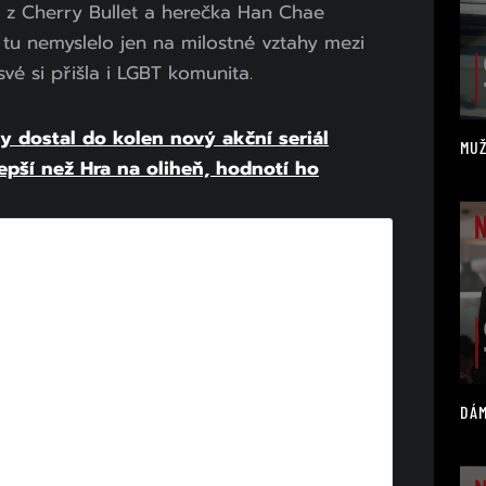
 z Cherry Bullet a herečka Han Chae
tu nemyslelo jen na milostné vztahy mezi
své si přišla i LGBT komunita.
y dostal do kolen nový akční seriál
MUŽ
lepší než Hra na oliheň, hodnotí ho
DÁM