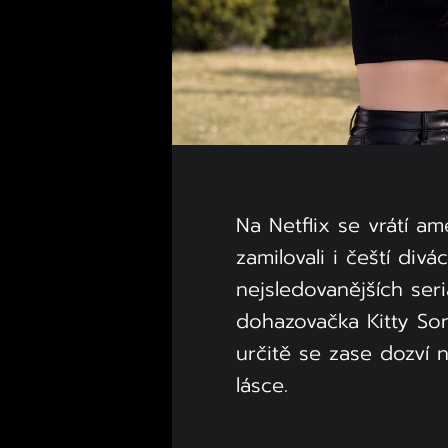
Na Netflix se vrátí am
zamilovali i čeští div
nejsledovanějších seri
dohazovačka Kitty So
určitě se zase dozví 
lásce.