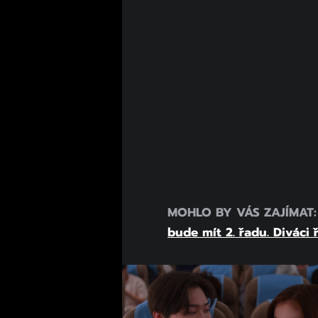
MOHLO BY VÁS ZAJÍMAT
bude mít 2. řadu. Diváci ř