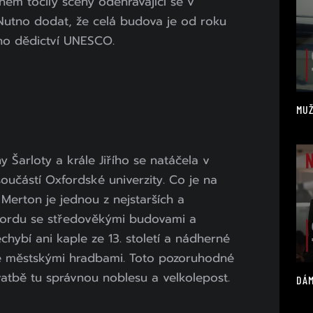
 něm točily scény odehrávající se v
utno dodat, že celá budova je od roku
ho dědictví UNESCO.
MUŽ
 Šarloty a krále Jiřího se natáčela v
součástí Oxfordské univerzity. Co je na
Merton je jednou z nejstarších a
Oxfordu se středověkými budovami a
echybí ani kaple ze 13. století a nádherné
é městskými hradbami. Toto pozoruhodné
atbě tu správnou noblesu a velkolepost.
DÁM