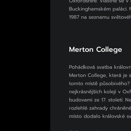
Oxfordshire. Vlastně se v
Buckinghamském paláci. N
1987 na seznamu světové
Merton College
Pohádková svatba královny
Merton College, která je 
tomto místě působivého? 
nejkrásnějších kolejí v 
budovami ze 17. století. N
rozlehlé zahrady chráněn
místo dodalo královské sv