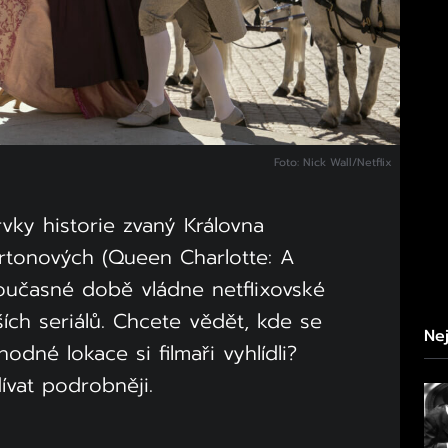
Foto: Nick Wall/Netflix
rvky historie zvaný Královna
ertonových (Queen Charlotte: A
současné době vládne netflixovské
ích seriálů. Chcete vědět, kde se
Nej
odné lokace si filmaři vyhlídli?
vat podrobněji.