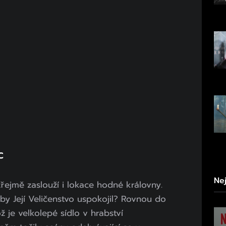
c
Ne
zřejmě zaslouží i lokace hodné královny.
by Její Veličenstvo uspokojil? Rovnou do
 je velkolepé sídlo v hrabství