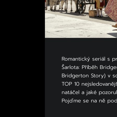
Romantický seriál s p
Šarlota: Příběh Bridg
Bridgerton Story) v 
TOP 10 nejsledovanějš
natáčel a jaké pozoruh
Pojďme se na ně podí