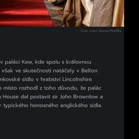
Foto: Liam Daniel/Netflix
su v paláci Kew, kde spolu s královnou
e však ve skutečnosti natáčely v Belton
kovské sídlo v hrabství Lincolnshire.
o místo rozhodl z toho důvodu, že palác
on House dal postavit sir John Brownlow a
zor typického honosného anglického sídla.