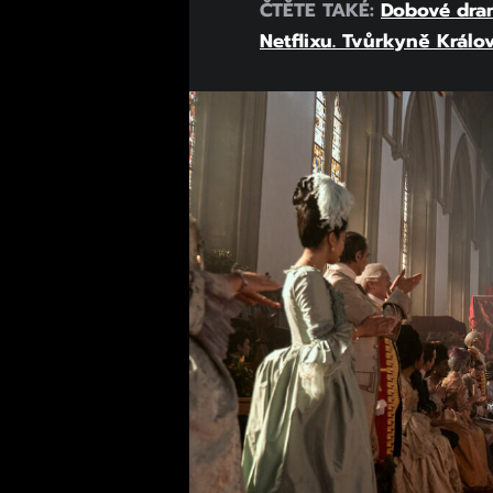
ČTĚTE TAKÉ:
Dobové dram
Netflixu. Tvůrkyně Králo