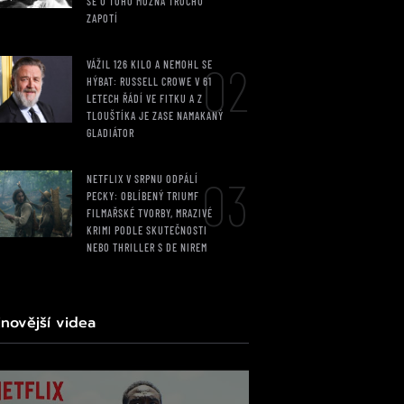
SE U TOHO MOŽNÁ TROCHU
ZAPOTÍ
02
VÁŽIL 126 KILO A NEMOHL SE
HÝBAT: RUSSELL CROWE V 61
LETECH ŘÁDÍ VE FITKU A Z
TLOUŠTÍKA JE ZASE NAMAKANÝ
GLADIÁTOR
03
NETFLIX V SRPNU ODPÁLÍ
PECKY: OBLÍBENÝ TRIUMF
FILMAŘSKÉ TVORBY, MRAZIVÉ
KRIMI PODLE SKUTEČNOSTI
NEBO THRILLER S DE NIREM
jnovější videa