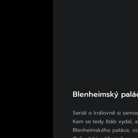
Blenheimský palá
Seriál o královně si samo
Kam se tedy štáb vydal, a
Blenheimského paláce, což