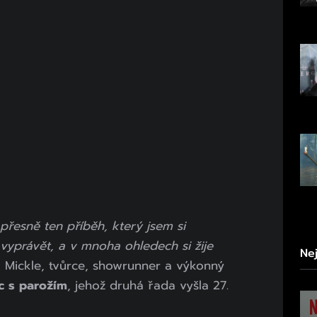
řesně ten příběh, který jsem si
vyprávět, a v mnoha ohledech si žije
Ne
 Mickle, tvůrce, showrunner a výkonný
c s parožím
, jehož druhá řada vyšla 27.