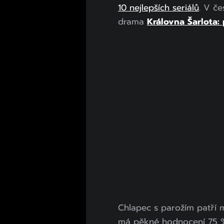
10 nejlepších seriálů
. V č
drama
Královna Šarlota:
Chlapec s parožím patří 
má pěkné hodnocení 75 %.