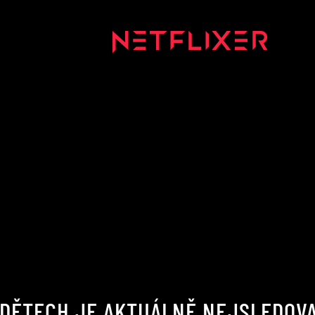
H DĚTECH JE AKTUÁLNĚ NEJSLEDOVA