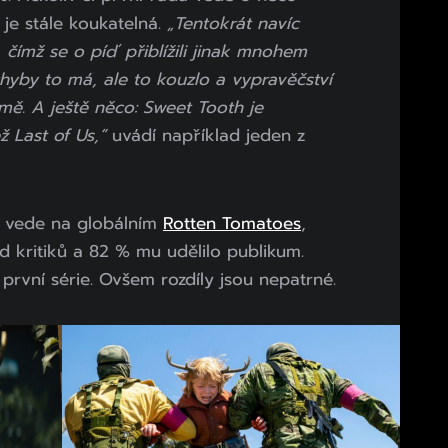
je stále koukatelná.
„Tentokrát navíc
tě, čímž se o píď přiblížili jinak mnohem
chyby to má, ale to kouzlo a vypravěčství
mě. A ještě něco: Sweet Tooth je
 Last of Us,“
uvádí například jeden z
ál vede na globálním
Rotten Tomatoes
,
kritiků a 82 % mu udělilo publikum.
první série. Ovšem rozdíly jsou nepatrné.