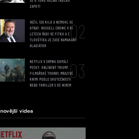
SE U TOHO MOŽNÁ TROCHU
ZAPOTÍ
02
VÁŽIL 126 KILO A NEMOHL SE
HÝBAT: RUSSELL CROWE V 61
LETECH ŘÁDÍ VE FITKU A Z
TLOUŠTÍKA JE ZASE NAMAKANÝ
GLADIÁTOR
03
NETFLIX V SRPNU ODPÁLÍ
PECKY: OBLÍBENÝ TRIUMF
FILMAŘSKÉ TVORBY, MRAZIVÉ
KRIMI PODLE SKUTEČNOSTI
NEBO THRILLER S DE NIREM
jnovější videa