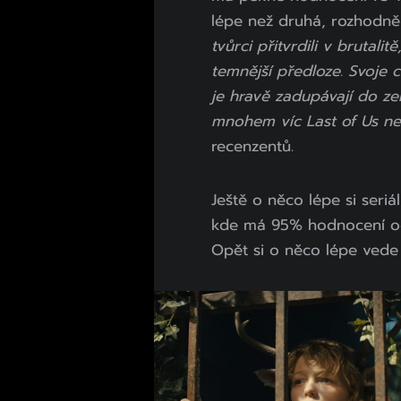
lépe než druhá, rozhodně 
tvůrci přitvrdili v brutali
temnější předloze. Svoje 
je hravě zadupávají do ze
mnohem víc Last of Us než
recenzentů.
Ještě o něco lépe si seri
kde má 95% hodnocení od 
Opět si o něco lépe vede 