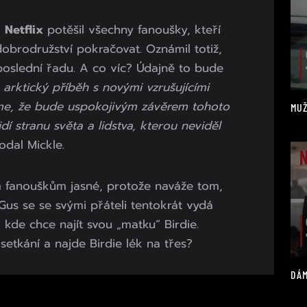
a
Netflix
potěšil všechny fanoušky, kteří
obrodružství pokračovat. Oznámil totiž,
 poslední řadu. A co víc? Údajně to bude
e arktický příběh s novými vzrušujícími
me, že bude uspokojivým závěrem tohoto
MUŽ
í stranu světa a lidstva, kterou neviděl
odal Mickle.
m fanouškům jasné, protože naváže tom,
Gus se se svými přáteli tentokrát vydá
kde chce najít svou „matku“ Birdie.
 setkání a najde Birdie lék na třes?
DÁM