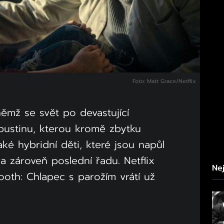
Foto: Matt Grace/Netflix
 němž se svět po devastující
pustinu, kterou kromě zbytku
aké hybridní děti, které jsou napůl
í a zároveň poslední řadu. Netflix
Nej
Tooth: Chlapec s parožím vrátí už