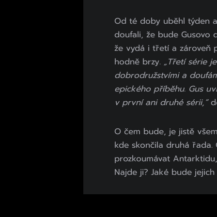
Od té doby uběhl týden 
doufali, že bude Gusovo d
že vydá i třetí a zároveň
hodně brzy.
„Třetí série j
dobrodružstvími a doufá
epického příběhu. Gus uvid
v první ani druhé sérii,“
d
O čem bude, je jistě vše
kde skončila druhá řada. 
prozkoumávat Antarktidu, 
Najde ji? Jaké bude jejich