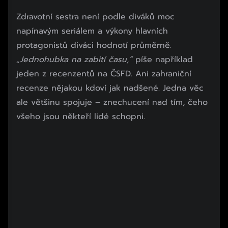
Začátek reklamy
Zdravotní sestra není podle diváků moc
Konec reklamy
napínavým seriálem a výkony hlavních
protagonistů diváci hodnotí průměrně.
„Jednohubka na zabití času,“
píše například
jeden z recenzentů na ČSFD. Ani zahraniční
recenze nějakou kdoví jak nadšené. Jedna věc
ale většinu spojuje – znechucení nad tím, čeho
všeho jsou někteří lidé schopni.