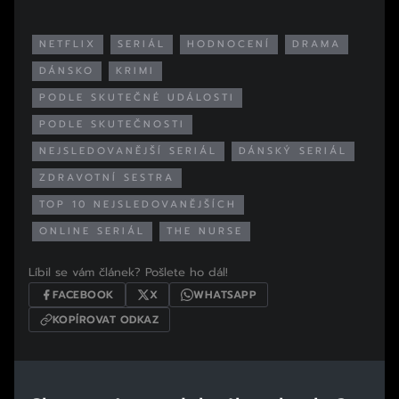
NETFLIX
SERIÁL
HODNOCENÍ
DRAMA
DÁNSKO
KRIMI
PODLE SKUTEČNÉ UDÁLOSTI
PODLE SKUTEČNOSTI
NEJSLEDOVANĚJŠÍ SERIÁL
DÁNSKÝ SERIÁL
ZDRAVOTNÍ SESTRA
TOP 10 NEJSLEDOVANĚJŠÍCH
ONLINE SERIÁL
THE NURSE
Líbil se vám článek? Pošlete ho dál!
FACEBOOK
X
WHATSAPP
KOPÍROVAT ODKAZ