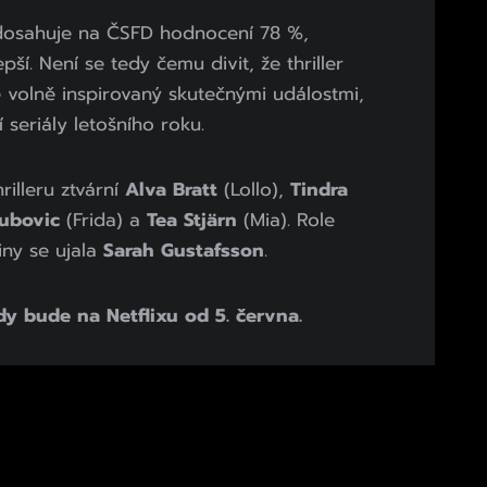
dosahuje na ČSFD hodnocení 78 %,
pší. Není se tedy čemu divit, že thriller
e volně inspirovaný skutečnými událostmi,
 seriály letošního roku.
rilleru ztvární
Alva Bratt
(Lollo),
Tindra
ubovic
(Frida) a
Tea Stjärn
(Mia). Role
ny se ujala
Sarah Gustafsson
.
dy bude na Netflixu od 5. června.