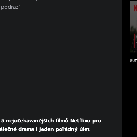
podrazí.
DOM
:
5 nejočekávanějších filmů Netflixu pro
válečné drama i jeden pořádný úlet