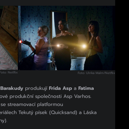
Foto: Netflix
Foto: Ulrika Malm/Netflix
 Barakudy
produkují
Frida Asp
a
Fatima
ové produkční společnosti Asp Varhos.
se streamovací platformou
eriálech Tekutý písek (Quicksand) a Láska
y).