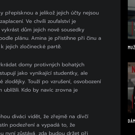
 přepísknou a jelikož jejich účty nejsou
aplacení. Ve chvíli zoufalství je
 vykrást dům jejich nové sousedky
odle plánu. Amina je přistihne při činu a
k jejich zločinecké partě.
MUŽ
ykrádat domy protivných bohatých
tupují jako vynikající studentky, ale
né zlodějky. Touží po vzrušení, osvobození
ublížili. Kdo by navíc zrovna je
ou diváci vidět, že zřejmě na dívčí
DÁM
tín podezření a vypadá to, že
u nyní zůstává, zda budou držet při