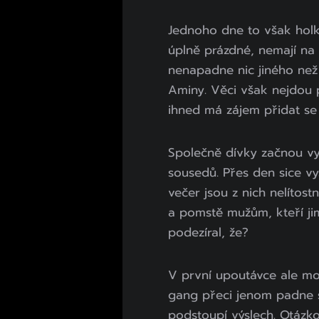
Jednoho dne to však holky
úplně prázdné, nemají na z
nenapadne nic jiného než
Aminy. Věci však nejdou p
ihned má zájem přidat se 
Společně dívky začnou v
sousedů. Přes den sice vys
večer jsou z nich nelítost
a pomstě mužům, kteří jim 
podezíral, že?
V první upoutávce ale moh
gang přeci jenom padne s
podstoupí výslech. Otázko