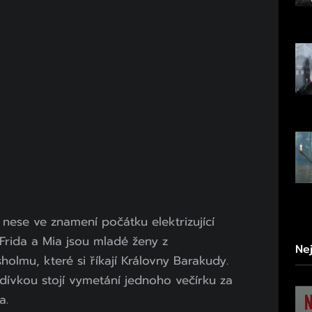
 nese ve znamení počátku elektrizující
a, Frida a Mia jsou mladé ženy z
Ne
sholmu, které si říkají Královny Barakudy.
zdívkou stojí vymetání jednoho večírku za
a.