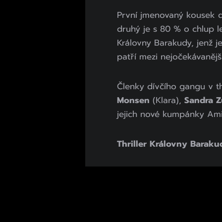
První jmenovaný kousek 
druhý je s 80 % o chlup le
Královny Barakudy, jenž j
patří mezi nejočekávanější
Členky dívčího gangu v th
Monsen
(Klara),
Sandra Z
jejich nové kumpánky Ami
Thriller Královny Baraku