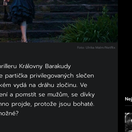
Foto: Ulrika Malm/Netflix
illeru Královny Barakudy
 partička privilegovaných slečen
kém vydá na dráhu zločinu. Ve
ení a pomstít se mužům, se dívky
Nej
chno projde, protože jsou bohaté.
možné?