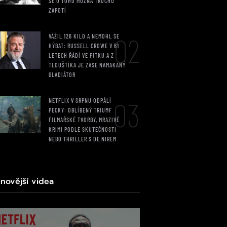
SE U TOHO MOŽNÁ TROCHU
ZAPOTÍ
02
VÁŽIL 126 KILO A NEMOHL SE
HÝBAT: RUSSELL CROWE V 61
LETECH ŘÁDÍ VE FITKU A Z
TLOUŠTÍKA JE ZASE NAMAKANÝ
GLADIÁTOR
03
NETFLIX V SRPNU ODPÁLÍ
PECKY: OBLÍBENÝ TRIUMF
FILMAŘSKÉ TVORBY, MRAZIVÉ
KRIMI PODLE SKUTEČNOSTI
NEBO THRILLER S DE NIREM
jnovější videa