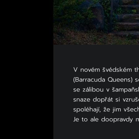
V novém švédském thr
(Barracuda Queens) se
se zálibou v šampaňs
snaze dopřát si vzruš
spoléhají, že jim vše
Je to ale doopravdy 