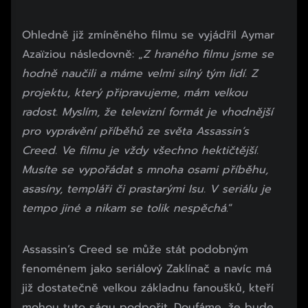
Ohledně již zmíněného filmu se vyjádřil Aymar
Azaïziou následovně: „
Z hraného filmu jsme se
hodně naučili a máme velmi silný tým lidí. Z
projektu, který připravujeme, mám velkou
radost. Myslím, že televizní formát je vhodnější
pro vyprávění příběhů ze světa Assassin’s
Creed. Ve filmu je vždy všechno hektičtější.
Musíte se vypořádat s mnoha osami příběhu,
asasíny, templáři či prastarými Isu. V seriálu je
tempo jiné a nikam se tolik nespěchá
.“
Začátek reklamy
Assassin’s Creed se může stát podobným
Konec reklamy
fenoménem jako seriálový Zaklínač a navíc má
již dostatečně velkou základnu fanoušků, kteří
mohou tuto ságu podpořit. Doufáme, že bude,