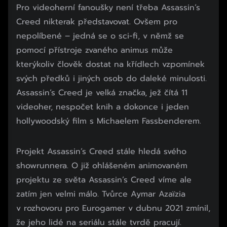
Pro videoherní fanoušky není třeba Assassin’s
Creed nikterak představovat. Ovšem pro
nepolíbené – jedná se o sci-fi, v němž se
pomocí přístroje zvaného animus může
kterýkoliv člověk dostat na křídlech vzpomínek
svých předků i jiných osob do daleké minulosti.
Assassin’s Creed je velká značka, jež čítá 11
videoher, nespočet knih a dokonce i jeden
hollywoodský film s Michaelem Fassbenderem.
Projekt Assassin’s Creed stále hledá svého
showrunnera. O již ohlášeném animovaném
projektu ze světa Assassin’s Creed víme ale
zatím jen velmi málo. Tvůrce Aymar Azaïzia
v rozhovoru pro Eurogamer v dubnu 2021 zmínil,
že jeho lidé na seriálu stále tvrdě pracují.