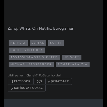
Zdroj: Whats On Netflix, Eurogamer
NETFLIX
SERIÁL
SCI-FI
PODLE VIDEOHRY
ASSASSIN&#039;S CREED
UBISOFT
MICHAEL FASSBENDER
AYMAR AZAÏZIA
Líbil se vám článek? Pošlete ho dál!
FACEBOOK
X
WHATSAPP
KOPÍROVAT ODKAZ