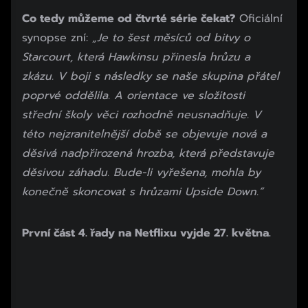
Co tedy můžeme od čtvrté série čekat?
Oficiální
synopse zní:
„Je to šest měsíců od bitvy o
Starcourt, která Hawkinsu přinesla hrůzu a
zkázu. V boji s následky se naše skupina přátel
poprvé oddělila. A orientace ve složitosti
střední školy věci rozhodně neusnadňuje. V
této nejzranitelnější době se objevuje nová a
děsivá nadpřirozená hrozba, která představuje
děsivou záhadu. Bude-li vyřešena, mohla by
konečně skoncovat s hrůzami Upside Down.“
Začátek reklamy
První část 4. řady na Netflixu vyjde 27. května.
Konec reklamy