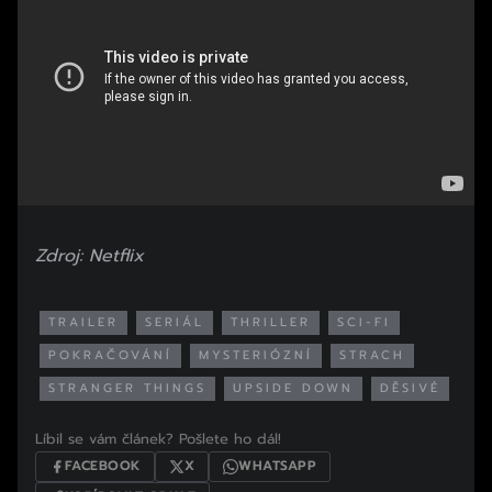
Zdroj: Netflix
TRAILER
SERIÁL
THRILLER
SCI-FI
POKRAČOVÁNÍ
MYSTERIÓZNÍ
STRACH
STRANGER THINGS
UPSIDE DOWN
DĚSIVÉ
Líbil se vám článek? Pošlete ho dál!
FACEBOOK
X
WHATSAPP