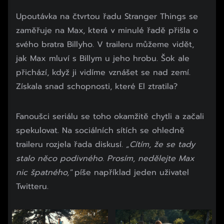
Upoutávka na čtvrtou řadu Stranger Things se
zaměřuje na Max, která v minulé řadě přišla o
svého bratra Billyho. V traileru můžeme vidět,
jak Max mluví s Billym u jeho hrobu. Šok ale
přichází, když ji vidíme vznášet se nad zemí.
Získala snad schopnosti, které El ztratila?
Fanoušci seriálu se toho okamžitě chytli a začali
spekulovat. Na sociálních sítích se ohledně
traileru rozjela řada diskusí.
„Cítím, že se tady
stalo něco podivného. Prosím, nedělejte Max
nic špatného,"
píše například jeden uživatel
Twitteru.