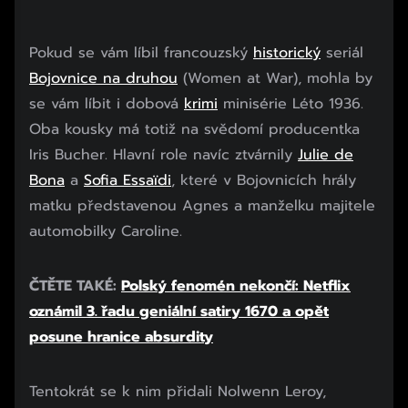
Pokud se vám líbil francouzský
historický
seriál
Bojovnice na druhou
(Women at War), mohla by
se vám líbit i dobová
krimi
minisérie Léto 1936.
Oba kousky má totiž na svědomí producentka
Iris Bucher. Hlavní role navíc ztvárnily
Julie de
Bona
a
Sofia Essaïdi
, které v Bojovnicích hrály
matku představenou Agnes a manželku majitele
automobilky Caroline.
ČTĚTE TAKÉ:
Polský fenomén nekončí: Netflix
oznámil 3. řadu geniální satiry 1670 a opět
posune hranice absurdity
Tentokrát se k nim přidali Nolwenn Leroy,