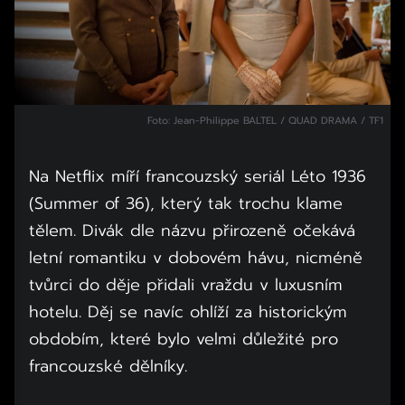
Foto: Jean-Philippe BALTEL / QUAD DRAMA / TF1
Na Netflix míří francouzský seriál Léto 1936
(Summer of 36), který tak trochu klame
tělem. Divák dle názvu přirozeně očekává
letní romantiku v dobovém hávu, nicméně
tvůrci do děje přidali vraždu v luxusním
hotelu. Děj se navíc ohlíží za historickým
obdobím, které bylo velmi důležité pro
francouzské dělníky.