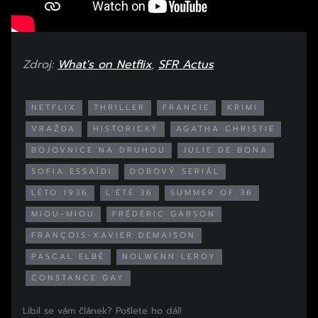
Zdroj:
What's on Netflix
,
SFR Actus
NETFLIX
THRILLER
FRANCIE
KRIMI
VRAŽDA
HISTORICKÝ
AGATHA CHRISTIE
BOJOVNICE NA DRUHOU
JULIE DE BONA
SOFIA ESSAÏDI
DOBOVÝ SERIÁL
LÉTO 1936
L'ÉTÉ 36
SUMMER OF 36
MIOU-MIOU
FRÉDÉRIC GARSON
FRANÇOIS-XAVIER DEMAISON
PASCAL ELBÉ
NOLWENN LEROY
CONSTANCE GAY
Líbil se vám článek? Pošlete ho dál!