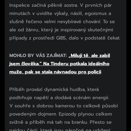
Inspekce začíná pěkně zostra. V prvních pár
minutách v uvidíte výkaly, násilí, egoismus a
slušně řečeno velmi nevybíravé chování. To se
ale od žánru, který je inspirovaný skutečnými
případy z prostředí GIBS, dalo v podstatě čekat.
MOHLO BY VÁS ZAJÍMAT:
„Miluji tě, ale zabil
jsem člověka.“ Na Tinderu potkala ideálního
muže, pak se stala návnadou pro policii
Příběh provází dynamická hudba, která
podtrhuje napětí a dodává scénám energii.
V souhře s dobrou kamerou to celkově působí
povedeným dojmem. Epizody plynou celkem
svižně a příběh má tah na branku. Přesto se
najdou části, které jsou náročné na udržení