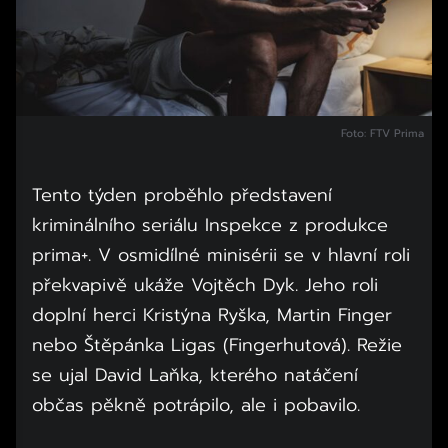
Foto: FTV Prima
Tento týden proběhlo představení
kriminálního seriálu Inspekce z produkce
prima+. V osmidílné minisérii se v hlavní roli
překvapivě ukáže Vojtěch Dyk. Jeho roli
doplní herci Kristýna Ryška, Martin Finger
nebo Štěpánka Ligas (Fingerhutová). Režie
se ujal David Laňka, kterého natáčení
občas pěkně potrápilo, ale i pobavilo.