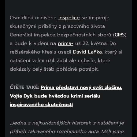
Osmidílná minisérie
Inspekce
se inspiruje
skutečnými příběhy z pracovního života
Generální inspekce bezpečnostních sborů (
GIBS
)
a bude k vidění na
prima+
už 22. května. Do
režisérského křesla usedl
David Laňka
, který si
natáčení velmi užil. Zažil ale i chvíle, které
dokázaly celý štáb pořádně potrápit.
ČTĚTE TAKÉ:
Prima představí nový svět zločinu.
Vojta Dyk bude hvězdou krimi seriálu
inspirovaného skutečností
„Jedna z nejkurióznějších historek z natáčení je
příběh takzvaného rozehraného auta. Měli jsme