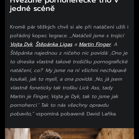
Hvězdné pornoherecké trio v
jedné scéně
Kromě pár těžkých chvil si ale při natáčení užili i
pořádný kopec legrace.
„Natáčeli jsme s trojicí
Vojta Dyk
,
Štěpánka Ligas
a
Martin Finger
. A
Štěpánka najednou z ničeho nic povídá: ‚Ono je
to dneska vlastně takové trošičku pornografické
natáčení, co?
‘
My jsme na ní všichni nechápavě
koukali, jak to myslí, a ona povídá: ‚No, já jsem
vlastně foneticky tak trošku Lick Ass, tady
Martin je Finger, Vojta je Dyk, tak to jsme jak
pornoherci.‘ Tak to nás všechny opravdu
pobavilo,“
vzpomíná pobaveně David Laňka.