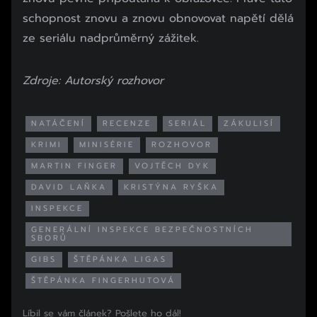
schopnost znovu a znovu obnovovat napětí dělá
ze seriálu nadprůměrný zážitek.
Zdroje: Autorský rozhovor
NATÁČENÍ
RECENZE
SERIÁL
ZÁKULISÍ
KRIMI
MINISÉRIE
ROZHOVOR
MARTIN FINGER
VOJTĚCH DYK
DAVID LAŇKA
KRISTÝNA RYŠKA
INSPEKCE
GENERÁLNÍ INSPEKCE BEZPEČNOSTNÍCH
SBORŮ
GIBS
ŠTĚPÁNKA LIGAS
ŠTĚPÁNKA FINGERHUTOVÁ
Líbil se vám článek? Pošlete ho dál!