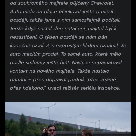
od soukromého majitele půjčený Chevrolet.
Auto mělo na place účinkovat ještě o měsíc
později, takže jsme s ním samozřejmě počítali.
Jenže když nastal den natáčení, majitel byl k
nezastižení.
O týden později se nám pán
konečně ozval. A s naprostým klidem oznámil, že
auto mezitím prodal. To samé auto, které mělo
podle smlouvy ještě hrát. Navíc si nepamatoval
kontakt na nového majitele. Takže nastalo
pátrání – přes dopravní podnik, přes známé,
přes kdekoho
,“ uvedl režisér seriálu Inspekce.
Začátek reklamy
Konec reklamy