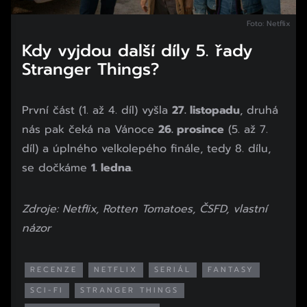
Foto: Netflix
Kdy vyjdou další díly 5. řady
Stranger Things?
První část (1. až 4. díl) vyšla
27. listopadu
, druhá
nás pak čeká na Vánoce
26. prosince
(5. až 7.
díl) a úplného velkolepého finále, tedy 8. dílu,
se dočkáme
1. ledna
.
Zdroje: Netflix, Rotten Tomatoes, ČSFD, vlastní
názor
RECENZE
NETFLIX
SERIÁL
FANTASY
SCI-FI
STRANGER THINGS