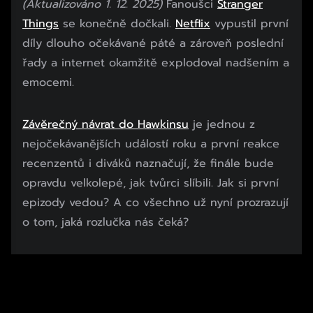
(Aktualizováno 1. 12. 2025)
Fanoušci
Stranger
Things
se konečně dočkali.
Netflix
vypustil první
díly dlouho očekávané páté a zároveň poslední
řady a internet okamžitě explodoval nadšením a
emocemi.
Závěrečný návrat do Hawkinsu
je jednou z
nejočekávanějších událostí roku a první reakce
recenzentů i diváků naznačují, že finále bude
opravdu velkolepé, jak tvůrci slíbili. Jak si první
epizody vedou? A co všechno už nyní prozrazují
o tom, jaká rozlučka nás čeká?