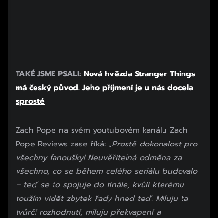
TAKÉ JSME PSALI:
Nová hvězda Stranger Things
má český původ. Jeho příjmení je u nás docela
sprosté
Zach Pope na svém youtubovém kanálu Zach
Pope Reviews zase říká:
„Prostě dokonalost pro
všechny fanoušky! Neuvěřitelná odměna za
všechno, co se během celého seriálu budovalo
– teď se to spojuje do finále, kvůli kterému
toužím vidět zbytek řady hned teď. Miluju ta
tvůrčí rozhodnutí, miluju překvapení a