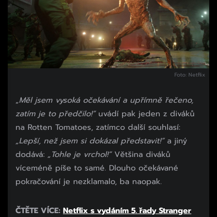
Foto: Netflix
„
Měl jsem vysoká očekávání a upřímně řečeno,
zatím je to předčilo!“
uvádí pak jeden z diváků
na Rotten Tomatoes, zatímco další souhlasí:
„Lepší, než jsem si dokázal představit!“
a jiný
dodává:
„Tohle je vrchol!“
Většina diváků
víceméně píše to samé. Dlouho očekávané
pokračování je nezklamalo, ba naopak.
ČTĚTE VÍCE:
Netflix s vydáním 5. řady Stranger