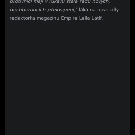
protivníci mají v rukávu stále řadu nových,
dechberoucích překvapení,“
láká na nové díly
redaktorka magazínu Empire Leila Latif.