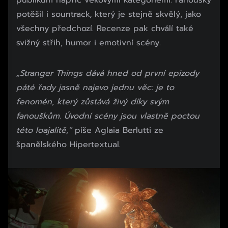
publikum napříč věkovými kategoriemi. Fanoušky
potěšil i sountrack, který je stejně skvělý, jako
všechny předchozí. Recenze pak chválí také
svižný střih, humor i emotivní scény.
„Stranger Things dává hned od první epizody
páté řady jasně najevo jednu věc: je to
fenomén, který zůstává živý díky svým
fanouškům. Úvodní scény jsou vlastně poctou
této loajalitě,“
píše Aglaia Berlutti ze
španělského Hipertextual.