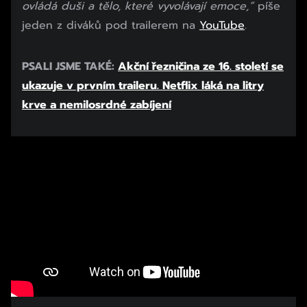
ovládá duši a tělo, které vyvolávají emoce,”
píše
jeden z diváků pod trailerem na
YouTube
.
PSALI JSME TAKÉ:
Akční řezničina ze 16. století se
ukazuje v prvním traileru. Netflix láká na litry
krve a nemilosrdné zabíjení