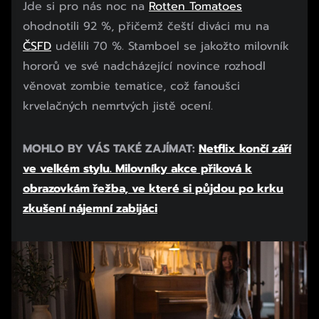
Jde si pro nás noc na
Rotten Tomatoes
ohodnotili 92 %, přičemž čeští diváci mu na
ČSFD
udělili 70 %. Stamboel se jakožto milovník
hororů ve své nadcházející novince rozhodl
věnovat zombie tematice, což fanoušci
krvelačných nemrtvých jistě ocení.
MOHLO BY VÁS TAKÉ ZAJÍMAT:
Netflix končí září
ve velkém stylu. Milovníky akce přiková k
obrazovkám řežba, ve které si půjdou po krku
zkušení nájemní zabijáci
Začátek reklamy
Konec reklamy