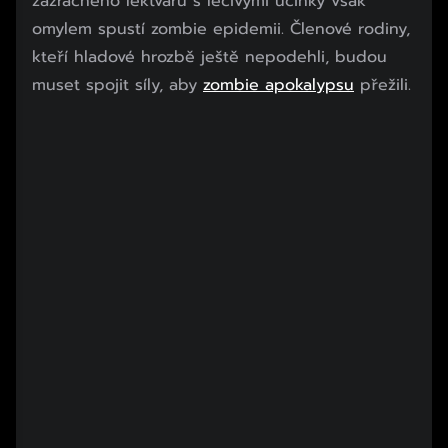
zázračného lektvaru s léčivými účinky však
omylem spustí zombie epidemii. Členové rodiny,
kteří hladové hrozbě ještě nepodehli, budou
muset spojit síly, aby
zombie apokalypsu
přežili.