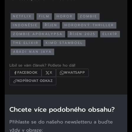
NETFLIX
FILM
HOROR
ZOMBIE
INDONÉSIE
ŘÍJEN
HOROROVÝ THRILLER
ZOMBIE APOKALYPSA
ŘÍJEN 2025
ELIXÍR
THE ELIXIR
KIMO STAMBOEL
ABADI NAN JAYA
Líbil se vám článek? Pošlete ho dál!
FACEBOOK
X
WHATSAPP
KOPÍROVAT ODKAZ
Chcete více podobného obsahu?
Přihlaste se do našeho newsletteru a buďte
vždy v obraze: