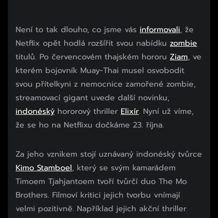
Není to tak dlouho, co jsme vás
informovali
, že
Netflix opět hodlá rozšířit svou nabídku
zombie
titulů. Po červencovém thajském hororu
Ziam
, ve
kterém bojovník Muay-Thai musel osvobodit
svou přítelkyni z nemocnice zamořené zombie,
streamovací gigant uvede další novinku,
indonéský
hororový thriller
Elixír
. Nyní už víme,
že se ho na Netflixu dočkáme 23. října.
Za jeho vznikem stojí uznávaný indonéský tvůrce
Kimo Stamboel
, který se svým kamarádem
Timoem Tjahjantoem tvoří tvůrčí duo The Mo
Brothers. Filmoví kritici jejich tvorbu vnímají
velmi pozitivně. Například jejich akční thriller