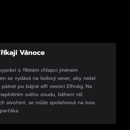
říkají Vánoce
 vypráví o 11letém chlapci jménem
 Ten se vydává na ledový sever, aby našel
 pátrat po bájné elfí vesnici Elfmág. Na
naplněním svého osudu, během níž
ch stvoření, se může spolehnout na losa
parťáka.