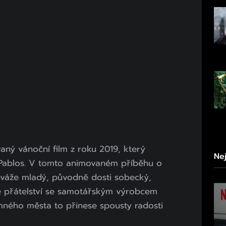
aný vánoční film z roku 2019, který
Ne
o Pablos. V tomto animovaném příběhu o
aváže mladý, původně dosti sobecký,
přátelství se samotářským výrobcem
mného města to přinese spousty radosti