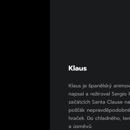
Klaus
Klaus je španělský animov
napsal a režíroval Sergi
začátcích Santa Clause n
pošťák nepravděpodobné 
hraček. Do chladného, te
a úsměvů.