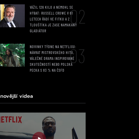
02
VÁŽIL 126 KILO A NEMOHL SE
HÝBAT: RUSSELL CROWE V 61
LETECH ŘÁDÍ VE FITKU A Z
TLOUŠTÍKA JE ZASE NAMAKANÝ
GLADIÁTOR
03
NOVINKY TÝDNE NA NETFLIXU:
NÁVRAT MISTROVSKÉHO HITU,
VÁLEČNÉ DRAMA INSPIROVANÉ
SKUTEČNOSTÍ NEBO POLSKÁ
PECKA S 83 % NA ČSFD
jnovější videa