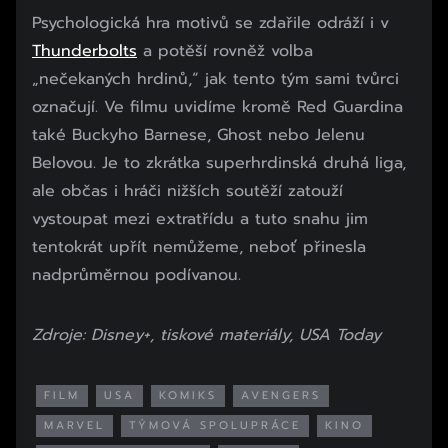
Psychologická hra motivů se zdařile odráží i v
Thunderbolts
a potěší rovněž volba
„nečekaných hrdinů,“ jak tento tým sami tvůrci
označují. Ve filmu uvidíme kromě Red Guardina
také Buckyho Barnese, Ghost nebo Jelenu
Belovou. Je to zkrátka superhrdinská druhá liga,
ale občas i hráči nižších soutěží zatouží
vystoupat mezi extratřídu a tuto snahu jim
tentokrát upřít nemůžeme, neboť přinesla
nadprůměrnou podívanou.
Zdroje: Disney+, tiskové materiály, USA Today
FILM
USA
KOMIKS
AVENGERS
MARVEL
TÝMOVÁ SPOLUPRÁCE
KINO