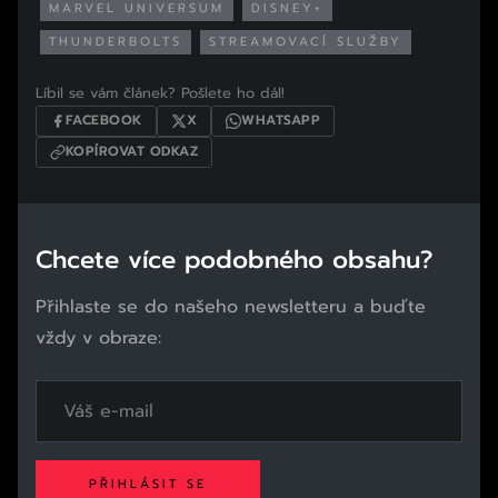
MARVEL UNIVERSUM
DISNEY+
THUNDERBOLTS
STREAMOVACÍ SLUŽBY
Líbil se vám článek? Pošlete ho dál!
FACEBOOK
X
WHATSAPP
KOPÍROVAT ODKAZ
Chcete více podobného obsahu?
Přihlaste se do našeho newsletteru a buďte
vždy v obraze:
PŘIHLÁSIT SE