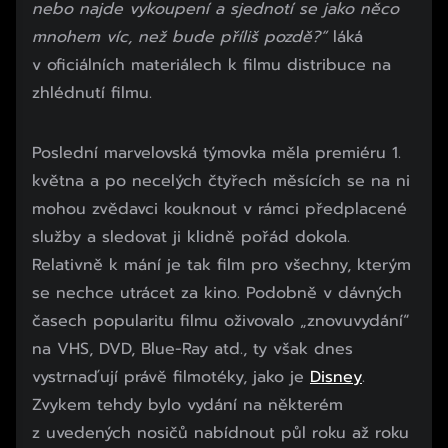
nebo najde vykoupení a sjednotí se jako něco
mnohem víc, než bude příliš pozdě?“
láká
v oficiálních materiálech k filmu distribuce na
zhlédnutí filmu.
Poslední marvelovská týmovka měla premiéru 1.
května a po necelých čtyřech měsících se na ni
mohou zvědavci kouknout v rámci předplacené
služby a sledovat ji klidně pořád dokola.
Relativně k mání je tak film pro všechny, kterým
se nechce utrácet za kino. Podobně v dávných
časech popularitu filmu oživovalo „znovuvydání“
na VHS, DVD, Blue-Ray atd., ty však dnes
vystrnaďují právě filmotéky, jako je
Disney
.
Zvykem tehdy bylo vydání na některém
z uvedených nosičů nabídnout půl roku až roku