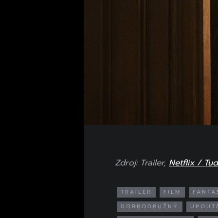
Zdroj: Trailer,
Netflix / Tu
TRAILER
FILM
FANTA
DOBRODRUŽNÝ
UPOUT