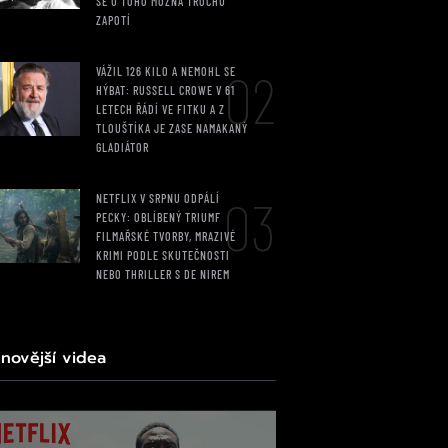
SE U TOHO MOŽNÁ TROCHU
ZAPOTÍ
02
VÁŽIL 126 KILO A NEMOHL SE
HÝBAT: RUSSELL CROWE V 61
LETECH ŘÁDÍ VE FITKU A Z
TLOUŠTÍKA JE ZASE NAMAKANÝ
GLADIÁTOR
03
NETFLIX V SRPNU ODPÁLÍ
PECKY: OBLÍBENÝ TRIUMF
FILMAŘSKÉ TVORBY, MRAZIVÉ
KRIMI PODLE SKUTEČNOSTI
NEBO THRILLER S DE NIREM
jnovější videa