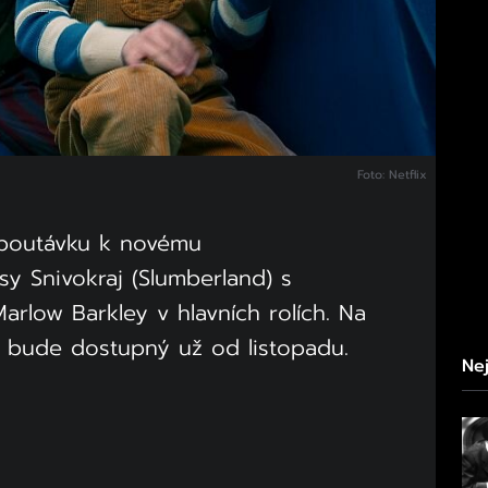
Foto: Netflix
 upoutávku k novému
y Snivokraj (Slumberland) s
low Barkley v hlavních rolích. Na
ě bude dostupný už od listopadu.
Nej