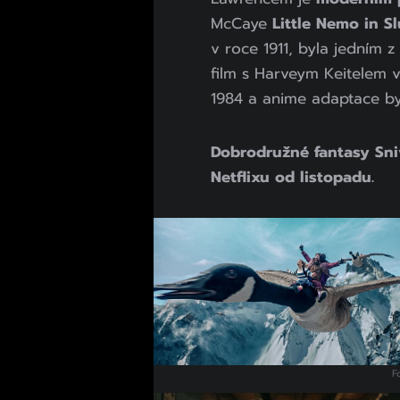
McCaye
Little Nemo in S
v roce 1911, byla jedním 
film s Harveym Keitelem v
1984 a anime adaptace by
Dobrodružné fantasy Sni
Netflixu od listopadu.
F