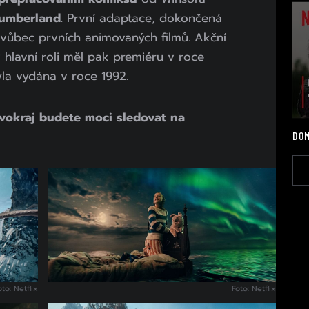
lumberland
. První adaptace, dokončená
z vůbec prvních animovaných filmů. Akční
 hlavní roli měl pak premiéru v roce
la vydána v roce 1992.
vokraj
budete moci sledovat na
DOM
oto: Netflix
Foto: Netflix