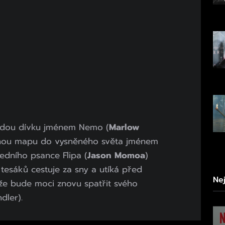
adou dívku jménem Nemo (
Marlow
tajnou mapu do vysněného světa jménem
edního psance Flipa (
Jason Momoa
)
tesáků cestuje za sny a utíká před
Ne
 že bude moci znovu spatřit svého
dler).