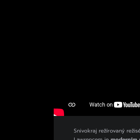
Snivokraj režírovaný rež
Lawrencem je
moderním 