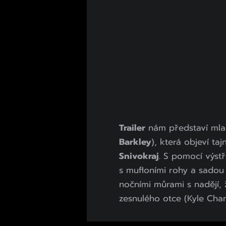
Trailer
nám představí ml
Barkley
), která objeví 
Snivokraj
. S pomocí výstř
s mufloními rohy a sadou 
nočními můrami s nadějí,
zesnulého otce (Kyle Chan