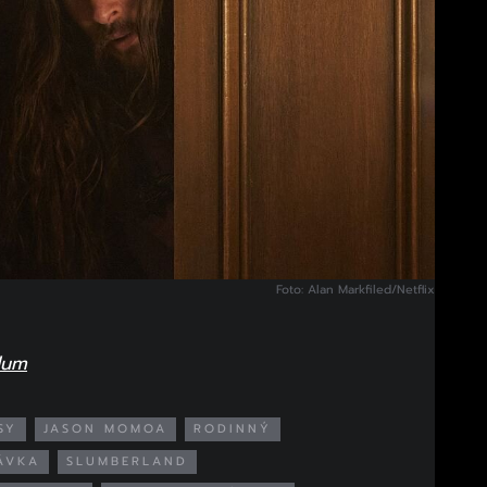
Foto: Alan Markfiled/Netflix
dum
SY
JASON MOMOA
RODINNÝ
ÁVKA
SLUMBERLAND