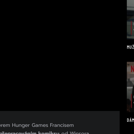
MUŽ
DÁM
isérem Hunger Games Francisem
přepracováním komiksu
od Winsora