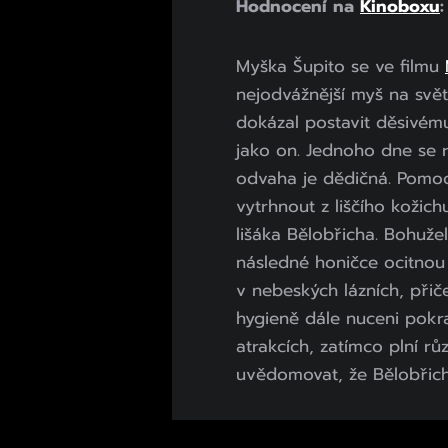
Hodnocení na
Kinoboxu
:
Myška Šupito se ve filmu
nejodvážnější myš na svět
dokázal postavit děsivému
jako on. Jednoho dne se 
odvaha je dědičná. Pomoci
vytrhnout z liščího kožich
lišáka Bělobřicha. Bohuže
následné honičce ocitnou 
v nebeských lázních, přič
hygieně dále nuceni pokr
atrakcích, zatímco plní r
uvědomovat, že Bělobřich j