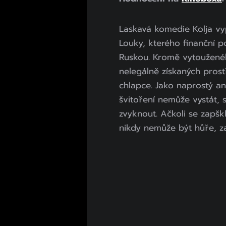
Laskavá komedie Kolja vyp
Louky, kterého finanční 
Ruskou. Kromě vytouženéh
nelegálně získaných prost
chlapce. Jako naprostý an
švitoření nemůže vystát, 
zvyknout. Ačkoli se zapšk
nikdy nemůže být hůře, zač