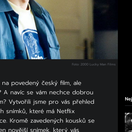
Foto: 2000 Lucky Man Films
i na povedený český film, ale
ý? A navíc se vám nechce dobrou
Nej
m? Vytvořili jsme pro vás přehled
ch snímků, které má Netflix
dce. Kromě zavedených kousků se
en novější snímek, který vás