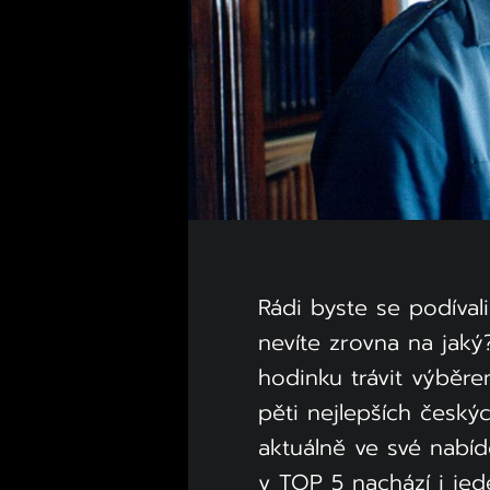
Rádi byste se podíval
nevíte zrovna na jak
hodinku trávit výběre
pěti nejlepších český
aktuálně ve své nabí
v TOP 5 nachází i jed