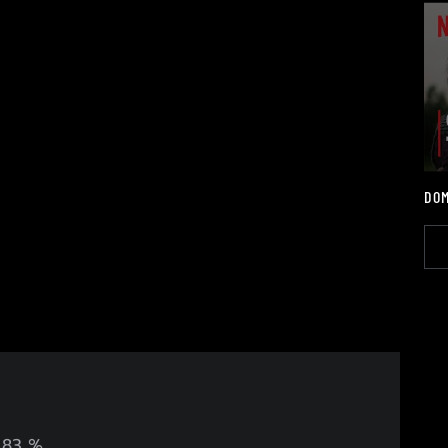
DOM
:
83 %