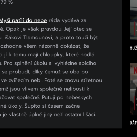
79 %
Myši patří do nebe
ráda vydává za
ě. Opak je však pravdou. Její otec se
 lišákovi Tlamounovi, a proto touží být
rozhodne všem názorně dokázat, že
MUŽ
 jí k tomu mají chloupky, které hodlá
u. Pro splnění úkolu si vyhlédne spícího
l se probudí, díky čemuž se oba po
ve zvířecím nebi. Poté se znovu střetnou
emž jsou vlivem společné nelibosti k
ačovat společně. Putují po nebeských
ůzné úkoly. Šupito si časem začne
e vlastně úplně jiný než ostatní lišáci.
DÁM