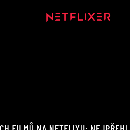
CH FILMŮ NA NETFLIXU: NEJPŘEHL