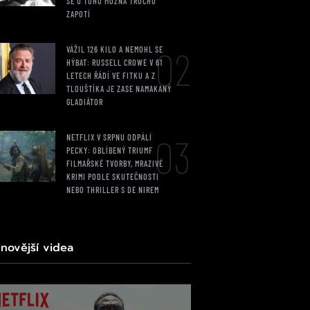
SE U TOHO MOŽNÁ TROCHU
ZAPOTÍ
02
VÁŽIL 126 KILO A NEMOHL SE
HÝBAT: RUSSELL CROWE V 61
LETECH ŘÁDÍ VE FITKU A Z
TLOUŠTÍKA JE ZASE NAMAKANÝ
GLADIÁTOR
03
NETFLIX V SRPNU ODPÁLÍ
PECKY: OBLÍBENÝ TRIUMF
FILMAŘSKÉ TVORBY, MRAZIVÉ
KRIMI PODLE SKUTEČNOSTI
NEBO THRILLER S DE NIREM
jnovější videa