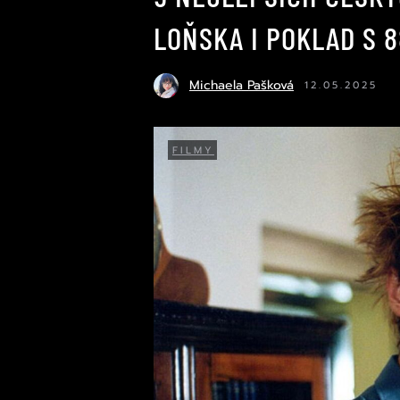
LOŇSKA I POKLAD S
Michaela Pašková
12.05.2025
FILMY