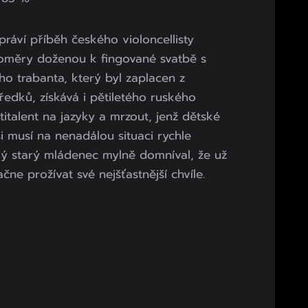
ráví příběh českého violoncellisty
poměry doženou k fingované svatbě s
o trabanta, který byl zaplacen z
ředků, získává i pětiletého ruského
titalent na jazyky a mrzout, jenž dětské
si musí na nenadálou situaci rychle
lý starý mládenec mylně domníval, že už
ne prožívat své nejšťastnější chvíle.