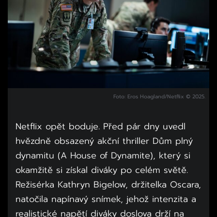
Foto: Eros Hoagland/Netflix © 2025.
Netflix opět boduje. Před pár dny uvedl
hvězdně obsazený akční thriller Dům plný
dynamitu (A House of Dynamite), který si
okamžitě si získal diváky po celém světě.
Režisérka Kathryn Bigelow, držitelka Oscara,
natočila napínavý snímek, jehož intenzita a
realistické napětí diváky doslova drží na