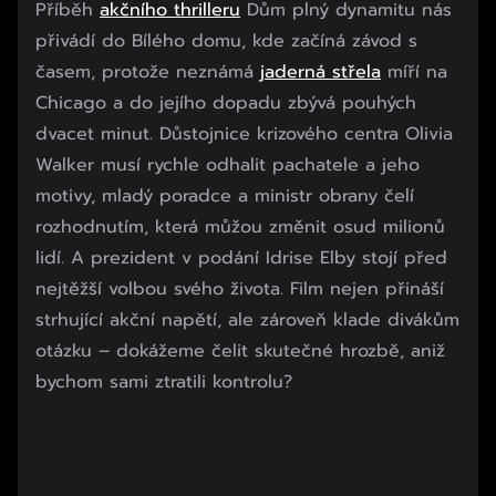
Příběh
akčního thrilleru
Dům plný dynamitu nás
přivádí do Bílého domu, kde začíná závod s
časem, protože neznámá
jaderná střela
míří na
Chicago a do jejího dopadu zbývá pouhých
dvacet minut. Důstojnice krizového centra Olivia
Walker musí rychle odhalit pachatele a jeho
motivy, mladý poradce a ministr obrany čelí
rozhodnutím, která můžou změnit osud milionů
lidí. A prezident v podání Idrise Elby stojí před
nejtěžší volbou svého života. Film nejen přináší
strhující akční napětí, ale zároveň klade divákům
otázku – dokážeme čelit skutečné hrozbě, aniž
bychom sami ztratili kontrolu?