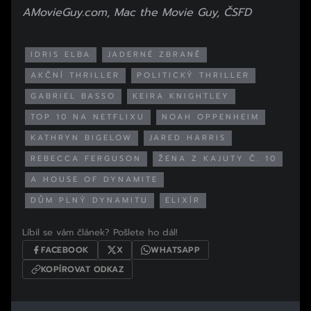
AMovieGuy.com, Mac the Movie Guy, ČSFD
IDRIS ELBA
JADERNÉ ZBRANĚ
AKČNÍ THRILLER
POLITICKÝ THRILLER
GABRIEL BASSO
KEIRA KNIGHTLEY
TOP 10 NA NETFLIXU
NOAH OPPENHEIM
KATHRYN BIGELOW
JARED HARRIS
REBECCA FERGUSON
ŽENA Z KAJUTY Č. 10
A HOUSE OF DYNAMITE
DŮM PLNÝ DYNAMITU
ELIXÍR
Líbil se vám článek? Pošlete ho dál!
FACEBOOK
X
WHATSAPP
KOPÍROVAT ODKAZ