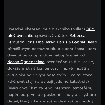
Hvězdné obsazení dělá z akčního thrilleru
Dům
plný dynamitu
opravdový zážitek.
Rebecca
Ferguson
,
Idris Elba
,
Jared Harris
a
Gabriel Basso
přináší svým postavám sílu a autentičnost, která
dává příběhu opravdový náboj. Scénář od
Noaha Oppenheima
, oceněného za film Jackie,
dokáže mistrně kombinovat mrazivé napětí s
aktuálním politickým poselstvím – co se stane,
když svět stojí na pokraji jaderné katastrofy?
Diváci chválí film za jeho intenzivní atmosféru,
napětí od první do poslední minuty a smysl pro
detail, který z každé scény dělá zážitek hodný