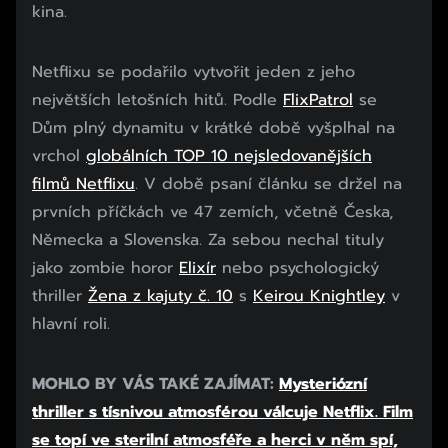
kina.
Netflixu se podařilo vytvořit jeden z jeho
největších letošních hitů. Podle
FlixPatrol
se
Dům plný dynamitu v krátké době vyšplhal na
vrchol
globálních TOP 10 nejsledovanějších
filmů Netflixu
. V době psaní článku se držel na
prvních příčkách ve 47 zemích, včetně Česka,
Německa a Slovenska. Za sebou nechal tituly
jako zombie horor
Elixír
nebo psychologický
thriller
Žena z kajuty č. 10
s
Keirou Knightley
v
hlavní roli.
MOHLO BY VÁS TAKÉ ZAJÍMAT:
Mysteriózní
thriller s tísnivou atmosférou válcuje Netflix. Film
se topí ve sterilní atmosféře a herci v něm spí,