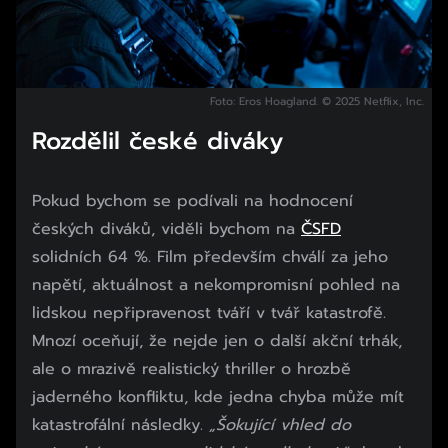
Foto: Eros Hoagland. © 2025 Netflix, Inc.
Rozdělil české diváky
Pokud bychom se podívali na hodnocení
českých diváků, viděli bychom na
ČSFD
solidních 64 %. Film především chválí za jeho
napětí, aktuálnost a nekompromisní pohled na
lidskou nepřipravenost tváří v tvář katastrofě.
Mnozí oceňují, že nejde jen o další akční trhák,
ale o mrazivě realistický thriller o hrozbě
jaderného konfliktu, kde jedna chyba může mít
katastrofální následky.
„Šokující vhled do