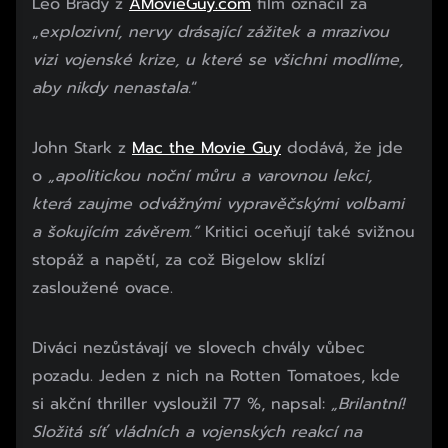
Leo Brady z
AMovieGuy.com
film označil za
„
explozivní, nervy drásající zážitek a mrazivou
vizi vojenské krize, u které se všichni modlíme,
aby nikdy nenastala.
“
John Stark z
Mac the Movie Guy
dodává, že jde
o
„apolitickou noční můru a varovnou lekci,
která zaujme odvážnými vypravěčskými volbami
a šokujícím závěrem.“
Kritici oceňují také svižnou
stopáž a napětí, za což Bigelow sklízí
zasloužené ovace.
Diváci nezůstávají ve slovech chvály vůbec
pozadu. Jeden z nich na Rotten Tomatoes, kde
si akční thriller vysloužil 77 %, napsal:
„Brilantní!
Složitá síť vládních a vojenských reakcí na