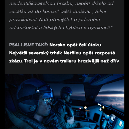
neidentifikovatelnou hrozbu, napětí drželo od
začátku až do konce.“
Další dodává: „
Velmi
provokativní. Nutí přemýšlet o jaderném
odstrašování a lidských chybách v byrokracii.“
PSALI JSME TAKÉ:
Norsko opět čelí útoku.
Největší severský trhák Netflixu opět rozpoutá
zkázu. Trol je v novém traileru hrozivější než dřív