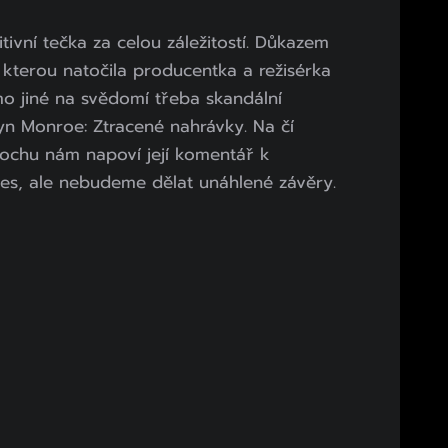
tivní tečka za celou záležitostí. Důkazem
ie, kterou natočila producentka a režisérka
 jiné na svědomí třeba skandální
yn Monroe: Ztracené nahrávky. Na čí
rochu nám napoví její komentář k
s, ale nebudeme dělat unáhlené závěry.