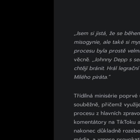
„Jsem si jistá, že se běh
misogynie, ale také si my
procesu byla prostě velm
věcně.
„Johnny Depp s seb
chtějí bránit. Hrál legračn
Milého piráta.“
Třídílná minisérie poprv
souběžně, přičemž využij
procesu z hlavních zprav
komentátory na TikToku a
nakonec důkladně rozebere
média, a vznese provokat