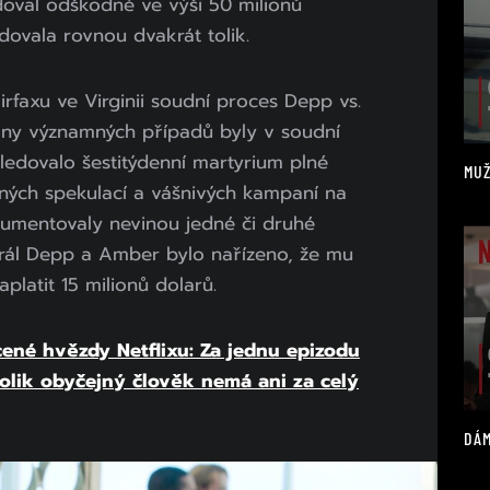
doval odškodné ve výši 50 milionů
dovala rovnou dvakrát tolik.
rfaxu ve Virginii soudní proces Depp vs.
šiny významných případů byly v soudní
ledovalo šestitýdenní martyrium plné
MUŽ
ejných spekulací a vášnivých kampaní na
argumentovaly nevinou jedné či druhé
rál Depp a Amber bylo nařízeno, že mu
latit 15 milionů dolarů.
cené hvězdy Netflixu: Za jednu epizodu
 kolik obyčejný člověk nemá ani za celý
DÁM