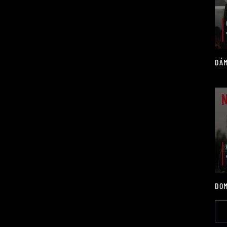
DÁM
DOM