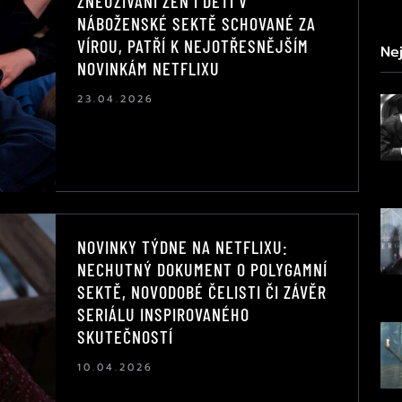
ZNEUŽÍVÁNÍ ŽEN I DĚTÍ V
NÁBOŽENSKÉ SEKTĚ SCHOVANÉ ZA
VÍROU, PATŘÍ K NEJOTŘESNĚJŠÍM
Nej
NOVINKÁM NETFLIXU
23.04.2026
NOVINKY TÝDNE NA NETFLIXU:
NECHUTNÝ DOKUMENT O POLYGAMNÍ
SEKTĚ, NOVODOBÉ ČELISTI ČI ZÁVĚR
SERIÁLU INSPIROVANÉHO
SKUTEČNOSTÍ
10.04.2026