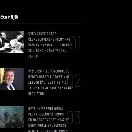
čtenější
01
KVÍZ: ZNÁTE DOBŘE
ČESKOSLOVENSKÉ FILMY PRO
PAMĚTNÍKY? MLADŠÍ GENERACE
SE U TOHO MOŽNÁ TROCHU
ZAPOTÍ
02
VÁŽIL 126 KILO A NEMOHL SE
HÝBAT: RUSSELL CROWE V 61
LETECH ŘÁDÍ VE FITKU A Z
TLOUŠTÍKA JE ZASE NAMAKANÝ
GLADIÁTOR
03
NETFLIX V SRPNU ODPÁLÍ
PECKY: OBLÍBENÝ TRIUMF
FILMAŘSKÉ TVORBY, MRAZIVÉ
KRIMI PODLE SKUTEČNOSTI
NEBO THRILLER S DE NIREM