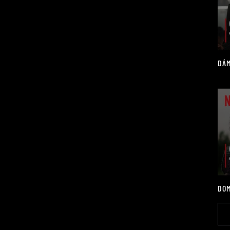
DÁM
DOM