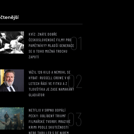
čtenější
01
KVÍZ: ZNÁTE DOBŘE
ČESKOSLOVENSKÉ FILMY PRO
PAMĚTNÍKY? MLADŠÍ GENERACE
SE U TOHO MOŽNÁ TROCHU
ZAPOTÍ
02
VÁŽIL 126 KILO A NEMOHL SE
HÝBAT: RUSSELL CROWE V 61
LETECH ŘÁDÍ VE FITKU A Z
TLOUŠTÍKA JE ZASE NAMAKANÝ
GLADIÁTOR
03
NETFLIX V SRPNU ODPÁLÍ
PECKY: OBLÍBENÝ TRIUMF
FILMAŘSKÉ TVORBY, MRAZIVÉ
KRIMI PODLE SKUTEČNOSTI
NEBO THRILLER S DE NIREM