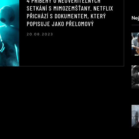
4 PŘÍBĚHY O NEUVĚŘITELNÝCH
SETKÁNÍ S MIMOZEMŠŤANY. NETFLIX
PŘICHÁZÍ S DOKUMENTEM, KTERÝ
Nej
POPISUJE JAKO PŘELOMOVÝ
20.08.2023