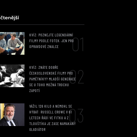
čtenější
01
KVÍZ: POZNEJTE LEGENDÁRNÍ
FILMY PODLE FOTEK. JEN PRO
OPRAVDOVÉ ZNALCE
02
KVÍZ: ZNÁTE DOBŘE
ČESKOSLOVENSKÉ FILMY PRO
PAMĚTNÍKY? MLADŠÍ GENERACE
SE U TOHO MOŽNÁ TROCHU
ZAPOTÍ
03
VÁŽIL 126 KILO A NEMOHL SE
HÝBAT: RUSSELL CROWE V 61
LETECH ŘÁDÍ VE FITKU A Z
TLOUŠTÍKA JE ZASE NAMAKANÝ
GLADIÁTOR