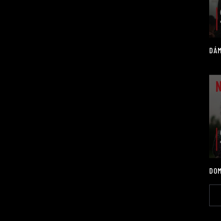
DÁM
DOM