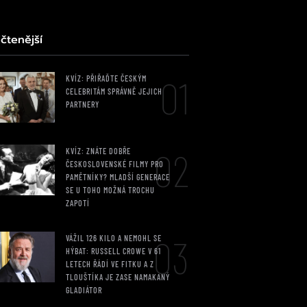
čtenější
01
KVÍZ: PŘIŘAĎTE ČESKÝM
CELEBRITÁM SPRÁVNĚ JEJICH
PARTNERY
02
KVÍZ: ZNÁTE DOBŘE
ČESKOSLOVENSKÉ FILMY PRO
PAMĚTNÍKY? MLADŠÍ GENERACE
SE U TOHO MOŽNÁ TROCHU
ZAPOTÍ
03
VÁŽIL 126 KILO A NEMOHL SE
HÝBAT: RUSSELL CROWE V 61
LETECH ŘÁDÍ VE FITKU A Z
TLOUŠTÍKA JE ZASE NAMAKANÝ
GLADIÁTOR