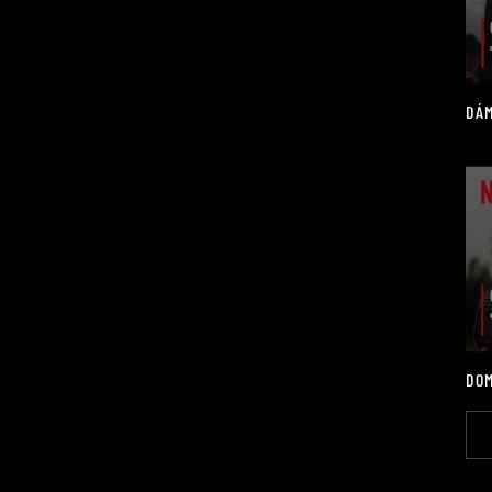
DÁM
DOM