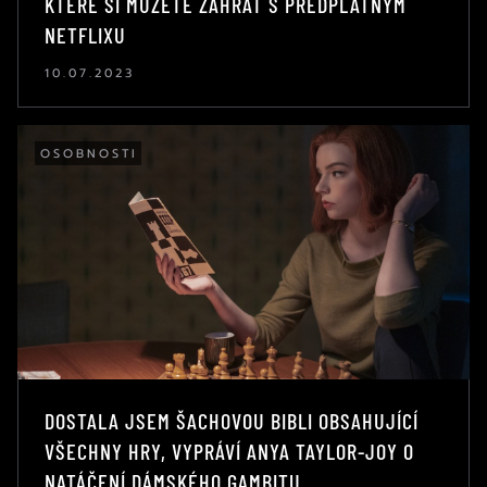
KTERÉ SI MŮŽETE ZAHRÁT S PŘEDPLATNÝM
NETFLIXU
10.07.2023
OSOBNOSTI
DOSTALA JSEM ŠACHOVOU BIBLI OBSAHUJÍCÍ
VŠECHNY HRY, VYPRÁVÍ ANYA TAYLOR-JOY O
NATÁČENÍ DÁMSKÉHO GAMBITU