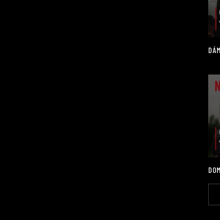
DÁM
DOM