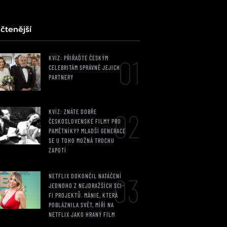
čtenější
01
KVÍZ: PŘIŘAĎTE ČESKÝM
CELEBRITÁM SPRÁVNĚ JEJICH
PARTNERY
02
KVÍZ: ZNÁTE DOBŘE
ČESKOSLOVENSKÉ FILMY PRO
PAMĚTNÍKY? MLADŠÍ GENERACE
SE U TOHO MOŽNÁ TROCHU
ZAPOTÍ
03
NETFLIX DOKONČIL NATÁČENÍ
JEDNOHO Z NEJDRAŽŠÍCH SCI-
FI PROJEKTŮ. MÁNIE, KTERÁ
POBLÁZNILA SVĚT, MÍŘÍ NA
NETFLIX JAKO HRANÝ FILM