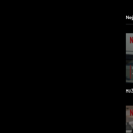
Ne
MUŽ