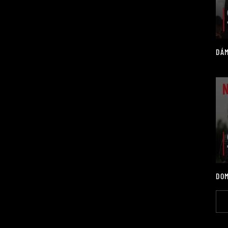
DÁM
DOM