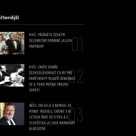
čtenější
01
KVÍZ: PŘIŘAĎTE ČESKÝM
CELEBRITÁM SPRÁVNĚ JEJICH
PARTNERY
02
KVÍZ: ZNÁTE DOBŘE
ČESKOSLOVENSKÉ FILMY PRO
PAMĚTNÍKY? MLADŠÍ GENERACE
SE U TOHO MOŽNÁ TROCHU
ZAPOTÍ
03
VÁŽIL 126 KILO A NEMOHL SE
HÝBAT: RUSSELL CROWE V 61
LETECH ŘÁDÍ VE FITKU A Z
TLOUŠTÍKA JE ZASE NAMAKANÝ
GLADIÁTOR