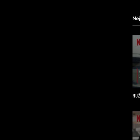
Ne
MUŽ