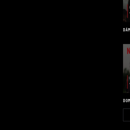
DÁM
DOM