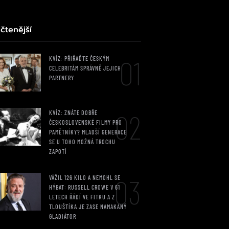
čtenější
01
KVÍZ: PŘIŘAĎTE ČESKÝM
CELEBRITÁM SPRÁVNĚ JEJICH
PARTNERY
02
KVÍZ: ZNÁTE DOBŘE
ČESKOSLOVENSKÉ FILMY PRO
PAMĚTNÍKY? MLADŠÍ GENERACE
SE U TOHO MOŽNÁ TROCHU
ZAPOTÍ
03
VÁŽIL 126 KILO A NEMOHL SE
HÝBAT: RUSSELL CROWE V 61
LETECH ŘÁDÍ VE FITKU A Z
TLOUŠTÍKA JE ZASE NAMAKANÝ
GLADIÁTOR