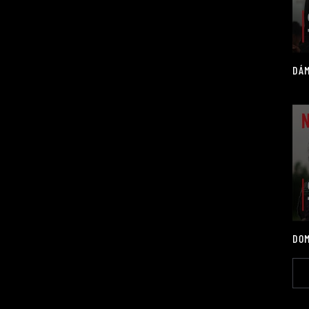
DÁM
DOM