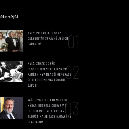
čtenější
01
KVÍZ: PŘIŘAĎTE ČESKÝM
CELEBRITÁM SPRÁVNĚ JEJICH
PARTNERY
02
KVÍZ: ZNÁTE DOBŘE
ČESKOSLOVENSKÉ FILMY PRO
PAMĚTNÍKY? MLADŠÍ GENERACE
SE U TOHO MOŽNÁ TROCHU
ZAPOTÍ
03
VÁŽIL 126 KILO A NEMOHL SE
HÝBAT: RUSSELL CROWE V 61
LETECH ŘÁDÍ VE FITKU A Z
TLOUŠTÍKA JE ZASE NAMAKANÝ
GLADIÁTOR