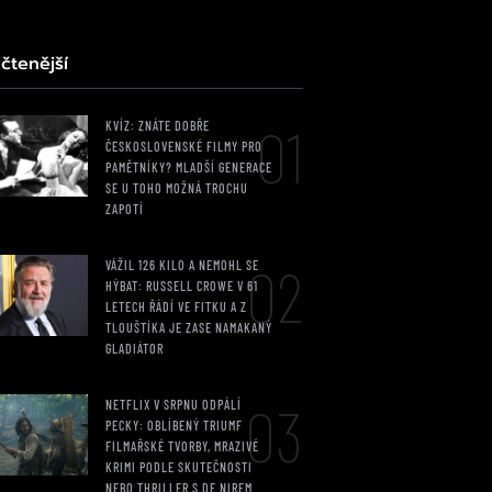
čtenější
01
KVÍZ: ZNÁTE DOBŘE
ČESKOSLOVENSKÉ FILMY PRO
PAMĚTNÍKY? MLADŠÍ GENERACE
SE U TOHO MOŽNÁ TROCHU
ZAPOTÍ
02
VÁŽIL 126 KILO A NEMOHL SE
HÝBAT: RUSSELL CROWE V 61
LETECH ŘÁDÍ VE FITKU A Z
TLOUŠTÍKA JE ZASE NAMAKANÝ
GLADIÁTOR
03
NETFLIX V SRPNU ODPÁLÍ
PECKY: OBLÍBENÝ TRIUMF
FILMAŘSKÉ TVORBY, MRAZIVÉ
KRIMI PODLE SKUTEČNOSTI
NEBO THRILLER S DE NIREM