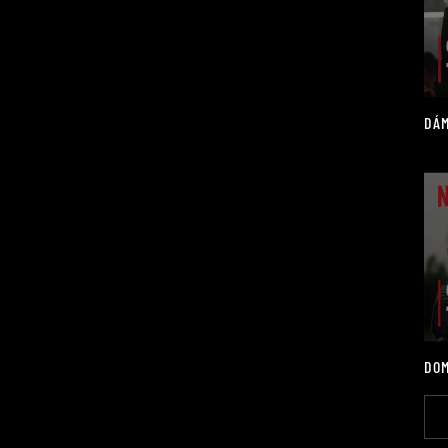
DÁM
DOM