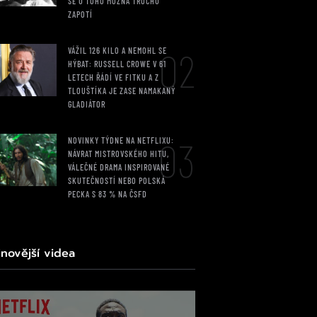
SE U TOHO MOŽNÁ TROCHU
ZAPOTÍ
02
VÁŽIL 126 KILO A NEMOHL SE
HÝBAT: RUSSELL CROWE V 61
LETECH ŘÁDÍ VE FITKU A Z
TLOUŠTÍKA JE ZASE NAMAKANÝ
GLADIÁTOR
03
NOVINKY TÝDNE NA NETFLIXU:
NÁVRAT MISTROVSKÉHO HITU,
VÁLEČNÉ DRAMA INSPIROVANÉ
SKUTEČNOSTÍ NEBO POLSKÁ
PECKA S 83 % NA ČSFD
jnovější videa