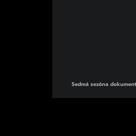
Sedmá sezóna dokumentárn