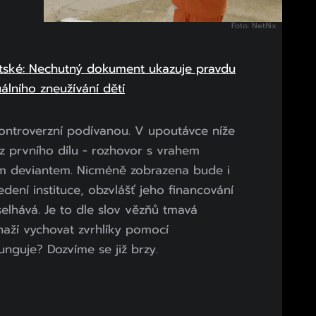
Foto: Netflix
tské: Nechutný dokument ukazuje pravdu
álního zneužívání dětí
 kontroverzní podívanou. V upoutávce níže
z prvního dílu - rozhovor s vrahem
ním deviantem. Nicméně zobrazena bude i
edení instituce, obzvlášť jeho financování
selhává. Je to dle slov vězňů tmavá
naží vychovat zvrhlíky pomocí
funguje? Dozvíme se již brzy.