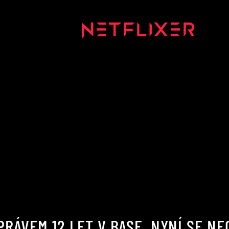
PRÁVEM 12 LET V BASE. NYNÍ SE N