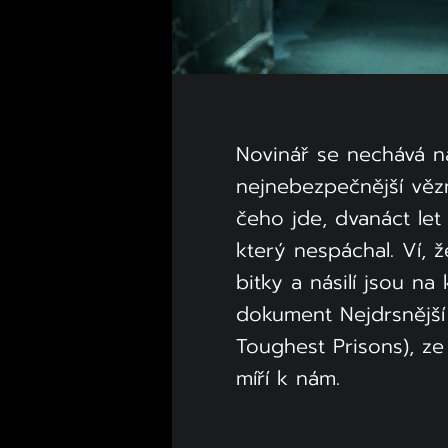
Novinář se nechává n
nejnebezpečnější věz
čeho jde, dvanáct let 
který nespáchal. Ví, 
bitky a násilí jsou n
dokument Nejdrsnější 
Toughest Prisons), ze
míří k nám.