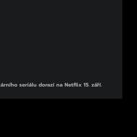
ího seriálu dorazí na Netflix 15. září.