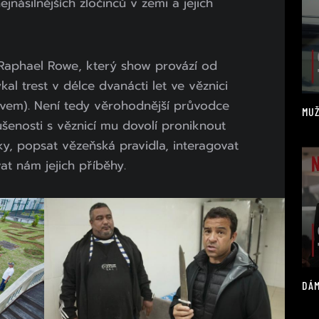
násilnějších zločinců v zemi a jejich
aphael Rowe, který show provází od
al trest v délce dvanácti let ve věznici
vem). Není tedy věrohodnější průvodce
MUŽ
ušenosti s věznicí mu dovolí proniknout
íky, popsat vězeňská pravidla, interagovat
at nám jejich příběhy.
DÁM