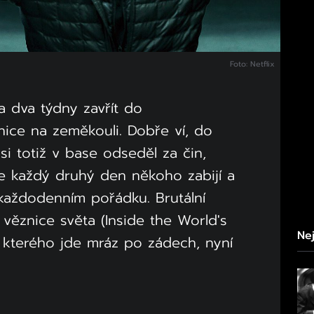
Foto: Netflix
a dva týdny zavřít do
nice na zeměkouli. Dobře ví, do
si totiž v base odseděl za čin,
že každý druhý den někoho zabijí a
a každodenním pořádku. Brutální
věznice světa (Inside the World's
Nej
 kterého jde mráz po zádech, nyní