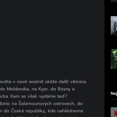
 světa v nové sezóně ukáže další věznice.
li do Moldavska, na Kypr, do Bosny a
Ne
ecka. Kam se však vydáme teď?
věznic na Šalamounových ostrovech, do
nám do České republiky, kde nahlédneme