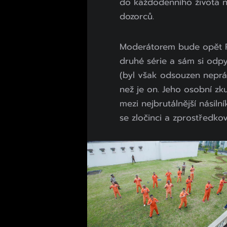
do každodenního života nej
dozorců.
Moderátorem bude opět R
druhé série a sám si odpyk
(byl však odsouzen neprá
než je on. Jeho osobní zk
mezi nejbrutálnější násiln
se zločinci a zprostředkov