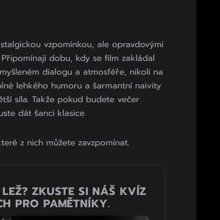
ostalgickou vzpomínkou, ale opravdovými
Připomínají dobu, kdy se film zakládal
yšleném dialogu a atmosféře, nikoli na
plné lehkého humoru a šarmantní naivity
větší síla. Takže pokud budete večer
uste dát šanci klasice.
které z nich můžete zavzpomínat.
LEŽ? ZKUSTE SI NÁŠ KVÍZ
CH PRO PAMĚTNÍKY.