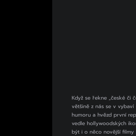
Když se řekne „české či 
většině z nás se v vybaví
humoru a hvězd první repu
vedle hollywoodských iko
být i o něco novější filmy 