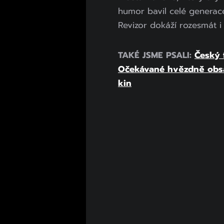
humor bavil celé generace
Revizor dokáží rozesmát i
TAKÉ JSME PSALI:
Český f
Očekávané hvězdně obsa
kin