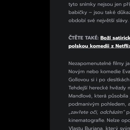
tyto snímky nejsou jen p
babičky – jsou také důka
období své největší slávy.
ČTĚTE TAKÉ:
Boží satiric
polskou komedii z Netfli
Nezapomenutelné filmy jak
Novým nebo komedie Eva 
Gollovou si i po desítkác
Tehdejší herecké hvězdy 
Mandlové, která působila
podmanivým pohledem, až
„zavřete oči, odcházím“
p
kinematografie. Nelze o
Vlastu Buriana, který sv