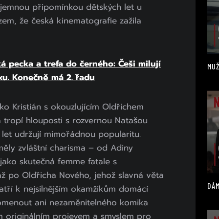
říjemnou připomínkou dětských let u
zem, že česká kinematografie zažila
ká pecka a trefa do černého: Češi milují
MUŽ
xu. Konečně má 2. řadu
o Kristián s okouzlujícím Oldřichem
tropí hlouposti s rozvernou Natašou
h let udržují mimořádnou popularitu.
měly zvláštní charisma – od Adiny
 jako skutečná femme fatale s
 po Oldřicha Nového, jehož slavná věta
DÁM
atří k nejsilnějším okamžikům domácí
pomenout ani nezaměnitelného komika
ým originálním projevem a smyslem pro