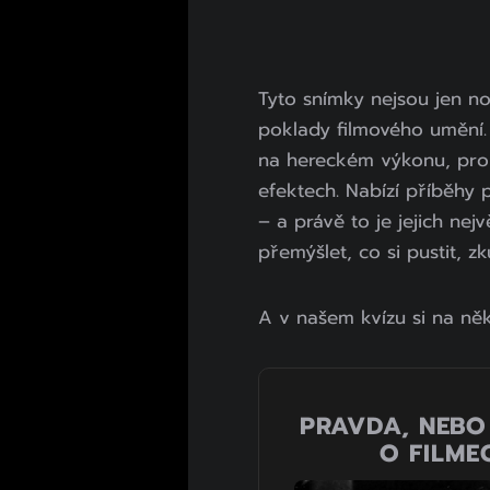
Tyto snímky nejsou jen n
poklady filmového umění. 
na hereckém výkonu, prom
efektech. Nabízí příběhy 
– a právě to je jejich nej
přemýšlet, co si pustit, zk
A v našem kvízu si na ně
PRAVDA, NEBO 
O FILME