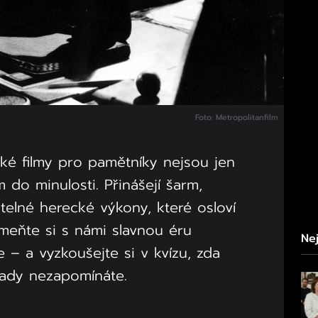
Foto: Metropolitanfilm
ké filmy pro pamětníky nejsou jen
 do minulosti. Přinášejí šarm,
lné herecké výkony, které osloví
omeňte si s námi slavnou éru
Nej
 – a vyzkoušejte si v kvízu, zda
lady nezapomínáte.