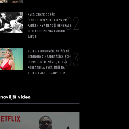
02
KVÍZ: ZNÁTE DOBŘE
ČESKOSLOVENSKÉ FILMY PRO
PAMĚTNÍKY? MLADŠÍ GENERACE
SE U TOHO MOŽNÁ TROCHU
ZAPOTÍ
03
NETFLIX DOKONČIL NATÁČENÍ
JEDNOHO Z NEJDRAŽŠÍCH SCI-
FI PROJEKTŮ. MÁNIE, KTERÁ
POBLÁZNILA SVĚT, MÍŘÍ NA
NETFLIX JAKO HRANÝ FILM
jnovější videa