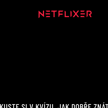
KUSTE SI V KVÍZU, JAK DOBŘE ZNÁ