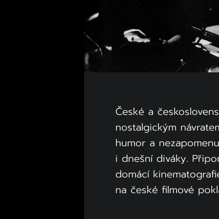
České a českoslovens
nostalgickým návratem
humor a nezapomenute
i dnešní diváky. Přip
domácí kinematografie
na české filmové pok