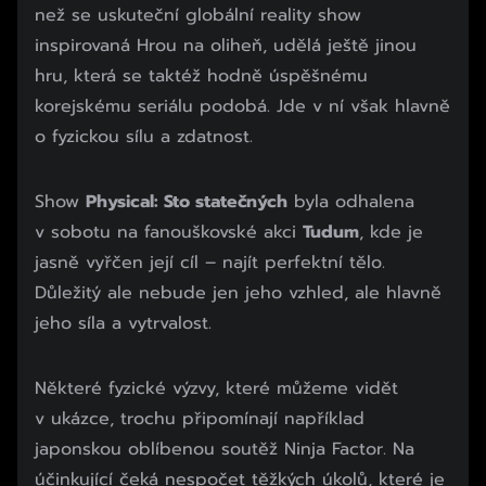
než se uskuteční globální reality show
inspirovaná Hrou na oliheň, udělá ještě jinou
hru, která se taktéž hodně úspěšnému
korejskému seriálu podobá. Jde v ní však hlavně
o fyzickou sílu a zdatnost.
Show
Physical: Sto statečných
byla odhalena
v sobotu na fanouškovské akci
Tudum
, kde je
jasně vyřčen její cíl – najít perfektní tělo.
Důležitý ale nebude jen jeho vzhled, ale hlavně
jeho síla a vytrvalost.
Některé fyzické výzvy, které můžeme vidět
v ukázce, trochu připomínají například
japonskou oblíbenou soutěž Ninja Factor. Na
účinkující čeká nespočet těžkých úkolů, které je