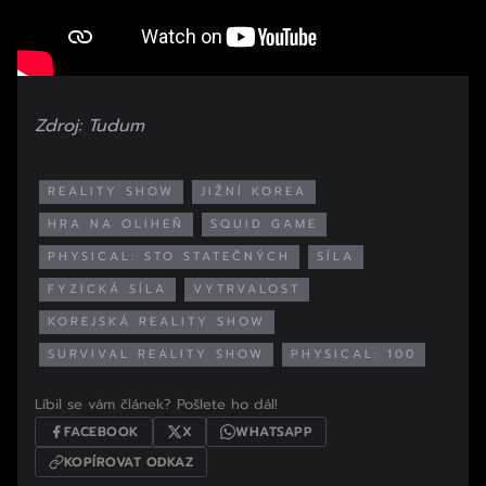
Zdroj: Tudum
REALITY SHOW
JIŽNÍ KOREA
HRA NA OLIHEŇ
SQUID GAME
PHYSICAL: STO STATEČNÝCH
SÍLA
FYZICKÁ SÍLA
VYTRVALOST
KOREJSKÁ REALITY SHOW
SURVIVAL REALITY SHOW
PHYSICAL: 100
Líbil se vám článek? Pošlete ho dál!
FACEBOOK
X
WHATSAPP
KOPÍROVAT ODKAZ