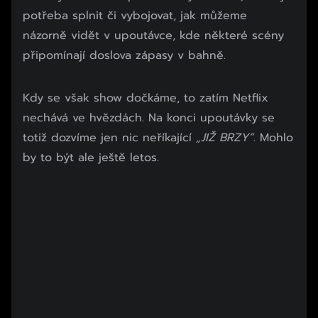
potřeba splnit či vybojovat, jak můžeme
názorně vidět v upoutávce, kde některé scény
připomínají doslova zápasy v bahně.
Začátek reklamy
Kdy se však show dočkáme, to zatím Netflix
Konec reklamy
nechává ve hvězdách. Na konci upoutávky se
totiž dozvíme jen nic neříkající
„JIŽ BRZY“
. Mohlo
by to být ale ještě letos.