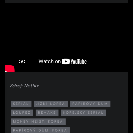
Začátek reklamy
Konec reklamy
Zdroj: Netflix
SERIÁL
JIŽNÍ KOREA
PAPIROVY DUM
LOUPEŽ
REMAKE
KOREJSKÝ SERIÁL
MONEY HEIST: KOREA
PAPÍROVÝ DŮM: KOREA