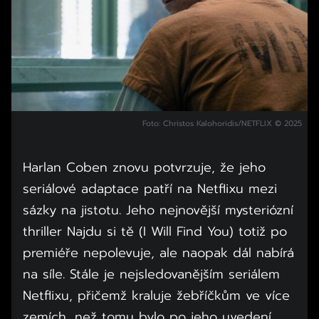
Foto: Christos Kalohoridis/NETFLIX © 2025
Harlan Coben znovu potvrzuje, že jeho
seriálové adaptace patří na Netflixu mezi
sázky na jistotu. Jeho nejnovější mysteriózní
thriller Najdu si tě (I Will Find You) totiž po
premiéře nepolevuje, ale naopak dál nabírá
na síle. Stále je nejsledovanějším seriálem
Netflixu, přičemž kraluje žebříčkům ve více
zemích, než tomu bylo po jeho uvedení.