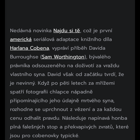
Nedávná novinka
Najdu si tě
, což je první
americká
seriálová adaptace knižního díla
Harlana Cobena
, vypráví příběh Davida
Burroughse (
Sam Worthington
), bývalého
právníka odsouzeného na doživotí za vraždu
vlastního syna. David však od začátku tvrdí, že
je nevinný. Když po pěti letech za mřížemi
spatří fotografii chlapce nápadně
připomínajícího jeho údajně mrtvého syna,
rozhodne se uprchnout z vězení a za každou
cenu odhalit pravdu. Následuje napínavá honba
plná falešných stop a překvapivých zvratů, které
jsou pro cobenovky typické.