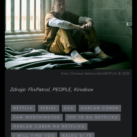
Foto: Christos Kalohoridis/NETFLIX © 2025
Zdroje: FlixPatrol, PEOPLE, Kinobox
NETFLIX
SERIÁL
USA
HARLAN COBEN
SAM WORTHINGTON
TOP 10 NA NETFLIXU
HARLAN COBEN NA NETFLIXU
I WILL FIND YOU
NAJDU SI TĚ