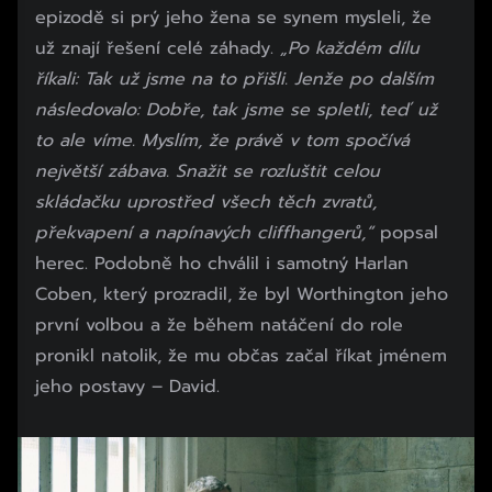
epizodě si prý jeho žena se synem mysleli, že
už znají řešení celé záhady.
„Po každém dílu
říkali: Tak už jsme na to přišli. Jenže po dalším
následovalo: Dobře, tak jsme se spletli, teď už
to ale víme. Myslím, že právě v tom spočívá
největší zábava. Snažit se rozluštit celou
skládačku uprostřed všech těch zvratů,
překvapení a napínavých cliffhangerů,“
popsal
herec. Podobně ho chválil i samotný Harlan
Coben, který prozradil, že byl Worthington jeho
první volbou a že během natáčení do role
pronikl natolik, že mu občas začal říkat jménem
jeho postavy – David.