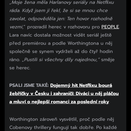
„Moje žena měla Harlanovy seriály na Netflixu
ráda. Když jsem jí řekl, že si se mnou chce
zavolat, odpověděla jen: Ten hovor rozhodně
vezmi,
“ prozradil herec v rozhovoru pro
PEOPLE
.
Lara navíc dostala možnost vidět seriál ještě
před premiérou a podle Worthingtona u něj
společně se synem vydrželi až do čtyř hodin
ráno.
„Pustili si všechny díly najednou,“
směje
se herec.
PSALI JSME TAKÉ:
Dojemný hit Netflixu bourá
žebříčky v Česku i zahraničí: Diváci u něj pláčou
a mluví o nejlepší romanci za poslední roky
Worthington zároveň vysvětlil, proč podle něj
Cobenovy thrillery fungují tak dobře. Po každé