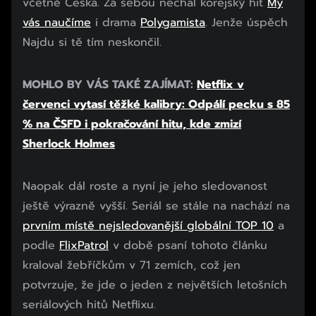
včetně Česka. Za sebou nechal korejský hit
My
vás naučíme
i drama
Polygamista
. Jenže úspěch
Najdu si tě tím neskončil.
MOHLO BY VÁS TAKÉ ZAJÍMAT:
Netflix v
červenci vytasí těžké kalibry: Odpálí pecku s 85
% na ČSFD i pokračování hitu, kde zmizí
Sherlock Holmes
Začátek reklamy
Naopak dál roste a nyní je jeho sledovanost
Konec reklamy
ještě výrazně vyšší. Seriál se stále na nachází na
prvním místě nejsledovanější globální TOP 10
a
podle
FlixPatrol
v době psaní tohoto článku
kraloval žebříčkům v 71 zemích, což jen
potvrzuje, že jde o jeden z největších letošních
seriálových hitů Netflixu.