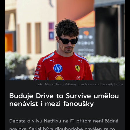
Foto: Marco Talluto/Alamy Live News via Depositphotos
Buduje Drive to Survive umělou
nenávist i mezi fanoušky
Debata o vlivu Netflixu na F1 přitom není žádná
novinka. Seriál bývá dlouhodobě chválen za to,