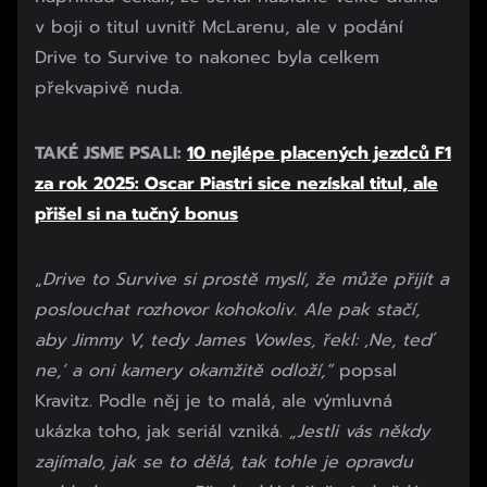
v boji o titul uvnitř McLarenu, ale v podání
Drive to Survive to nakonec byla celkem
překvapivě nuda.
TAKÉ JSME PSALI:
10 nejlépe placených jezdců F1
za rok 2025: Oscar Piastri sice nezískal titul, ale
přišel si na tučný bonus
„
Drive to Survive si prostě myslí, že může přijít a
poslouchat rozhovor kohokoliv. Ale pak stačí,
aby Jimmy V, tedy James Vowles, řekl: ‚Ne, teď
ne,‘ a oni kamery okamžitě odloží,“
popsal
Kravitz. Podle něj je to malá, ale výmluvná
ukázka toho, jak seriál vzniká.
„Jestli vás někdy
zajímalo, jak se to dělá, tak tohle je opravdu