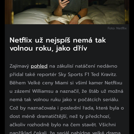
Foto: Netflix
Netflix už nejspíš nemá tak
volnou roku, jako dřív
Zajímavý
pohled
na zákulisí natáčení nedávno
přidal také reportér Sky Sports F1 Ted Kravitz.
Během Velké ceny Miami si všiml kamer Netflixu
u zázemí Williamsu a naznačil, že štáb už možná
nemá tak volnou ruku jako v počátcích seriálu.
Což by naznačovala i poslední řada, která byla o
dost méně dramatičtější, než ty předchozí,
ačkoliv rozhodně bylo na čem stavět. Všichni
například čekali, že seriál nabídne velké drama