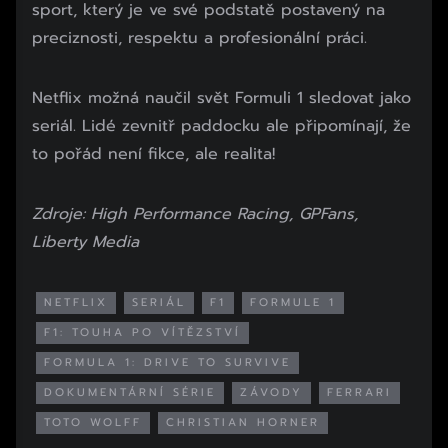
sport, který je ve své podstatě postavený na
preciznosti, respektu a profesionální práci.
Netflix možná naučil svět Formuli 1 sledovat jako
seriál. Lidé zevnitř paddocku ale připomínají, že
to pořád není fikce, ale realita!
Zdroje: High Performance Racing, GPFans,
Liberty Media
NETFLIX
SERIÁL
F1
FORMULE 1
F1: TOUHA PO VÍTĚZSTVÍ
FORMULA 1: DRIVE TO SURVIVE
DOKUMENTÁRNÍ SÉRIE
ZÁVODY
FERRARI
TOTO WOLFF
CHRISTIAN HORNER