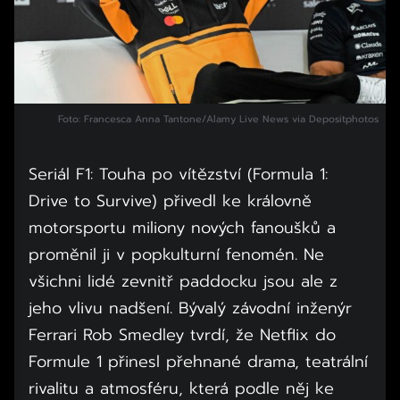
Foto: Francesca Anna Tantone/Alamy Live News via Depositphotos
Seriál F1: Touha po vítězství (Formula 1:
Drive to Survive) přivedl ke královně
motorsportu miliony nových fanoušků a
proměnil ji v popkulturní fenomén. Ne
všichni lidé zevnitř paddocku jsou ale z
jeho vlivu nadšení. Bývalý závodní inženýr
Ferrari Rob Smedley tvrdí, že Netflix do
Formule 1 přinesl přehnané drama, teatrální
rivalitu a atmosféru, která podle něj ke