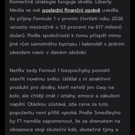
Komerčně strategie funguje skvěle. Liberty
Media ve své
poslední finanční zprávě
uvedla,
že příjmy Formule 1 v prvním čtvrtletí roku 2026
vzrostly meziročně o 53 procent na 617 milionů
dolarů. Podle společnosti k tomu přispěl mimo
jiné růst samotného byznysu i kalendář s jedním
závodem navíc v daném období.
Netflix tedy Formuli 1 bezpochyby pomohl
otevřít novému světu. Udělal z ní atraktivní
produkt pro diváky, kteří neřeší jen časy na
kolo, ale chtějí znát i vztahy, emoce a zákulisní
napětí. Otázkou zůstává, zda cena za tuto
popularitu není příliš vysoká. Podle Smedleyho
by F1 neměla zapomenout, že za dramatem na
obrazovce stojí skuteční lidé, skutečné týmy a