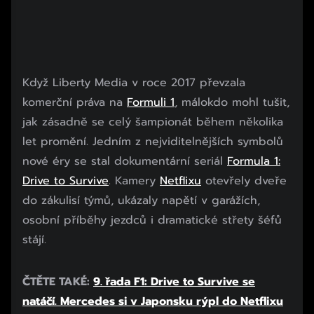
Když Liberty Media v roce 2017 převzala
komerční práva na
Formuli 1
, málokdo mohl tušit,
jak zásadně se celý šampionát během několika
let promění. Jedním z nejviditelnějších symbolů
nové éry se stal dokumentární seriál
Formula 1:
Drive to Survive
. Kamery
Netflixu
otevřely dveře
do zákulisí týmů, ukázaly napětí v garážích,
osobní příběhy jezdců i dramatické střety šéfů
stájí.
ČTĚTE TAKÉ:
9. řada F1: Drive to Survive se
natáčí. Mercedes si v Japonsku rýpl do Netflixu