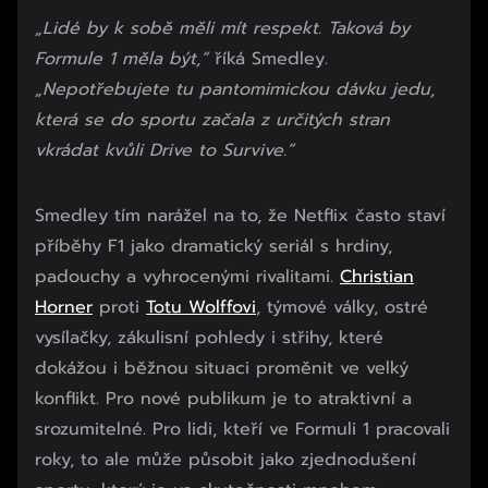
„Lidé by k sobě měli mít respekt. Taková by
Formule 1 měla být,“
říká Smedley.
„Nepotřebujete tu pantomimickou dávku jedu,
která se do sportu začala z určitých stran
vkrádat kvůli Drive to Survive.“
Smedley tím narážel na to, že Netflix často staví
příběhy F1 jako dramatický seriál s hrdiny,
padouchy a vyhrocenými rivalitami.
Christian
Horner
proti
Totu Wolffovi
, týmové války, ostré
vysílačky, zákulisní pohledy i střihy, které
dokážou i běžnou situaci proměnit ve velký
konflikt. Pro nové publikum je to atraktivní a
srozumitelné. Pro lidi, kteří ve Formuli 1 pracovali
roky, to ale může působit jako zjednodušení