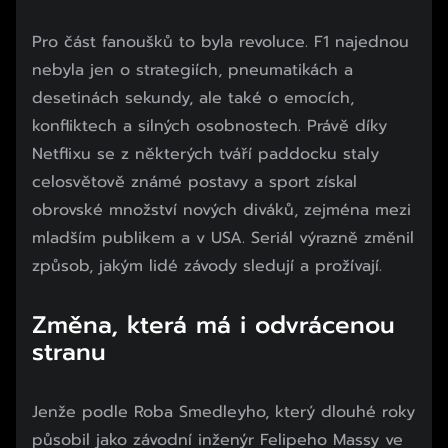
Pro část fanoušků to byla revoluce. F1 najednou
nebyla jen o strategiích, pneumatikách a
desetinách sekundy, ale také o emocích,
konfliktech a silných osobnostech. Právě díky
Netflixu se z některých tváří paddocku staly
celosvětově známé postavy a sport získal
obrovské množství nových diváků, zejména mezi
mladším publikem a v USA. Seriál výrazně změnil
způsob, jakým lidé závody sledují a prožívají.
Změna, která má i odvrácenou
Začátek reklamy
Konec reklamy
stranu
Jenže podle Roba Smedleyho, který dlouhé roky
působil jako závodní inženýr Felipeho Massy ve