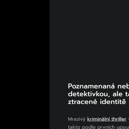
Poznamenaná neb
detektivkou, ale t
ztracené identitě
Mrazivý
kriminální thriller
v
takto podle prvních upout