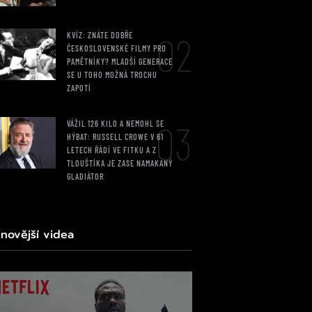
02
KVÍZ: ZNÁTE DOBŘE
ČESKOSLOVENSKÉ FILMY PRO
PAMĚTNÍKY? MLADŠÍ GENERACE
SE U TOHO MOŽNÁ TROCHU
ZAPOTÍ
03
VÁŽIL 126 KILO A NEMOHL SE
HÝBAT: RUSSELL CROWE V 61
LETECH ŘÁDÍ VE FITKU A Z
TLOUŠTÍKA JE ZASE NAMAKANÝ
GLADIÁTOR
jnovější videa