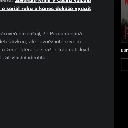
JÍMAT:
Severské krimi v Česku válcuje
e o seriál roku a konec dokáže vyrazit
zároveň naznačují, že Poznamenaná
etektivkou, ale rovněž intenzivním
 o ženě, která se snaží z traumatických
DOM
žit vlastní identitu.