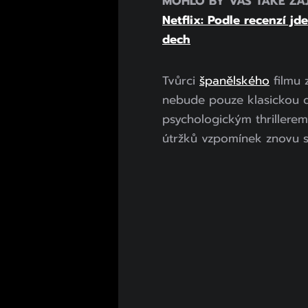
MOHLO BY VÁS TAKÉ ZA
Netflix: Podle recenzí jd
dech
Tvůrci
španělského
filmu 
nebude pouze klasickou d
psychologickým thrillerem
útržků vzpomínek znovu slo