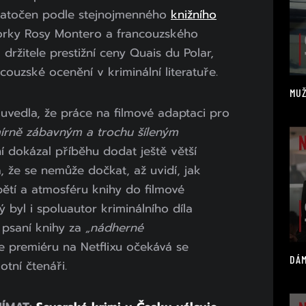
natočen podle stejnojmenného
knižního
orky Rosy Montero a francouzského
 držitele prestižní ceny Quais du Polar,
couzské ocenění v kriminální literatuře.
MUŽ
uvedla, že práce na filmové adaptaci pro
mírně zábavným a trochu šíleným
ní dokázal příběhu dodat ještě větší
a, že se nemůže dočkat, až uvidí, jak
pětí a atmosféru knihy do filmové
byl i spoluautor kriminálního díla
l psaní knihy za
„nádherné
e premiéru na Netflixu očekává se
DÁM
tní čtenáři.