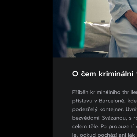
O čem kriminální
Příběh kriminálního thri
přístavu v Barceloně, kde
podezřelý kontejner. Uvni
bezvědomí. Svázanou, s r
celém těle. Po probuzení 
je, odkud pochází ani jak