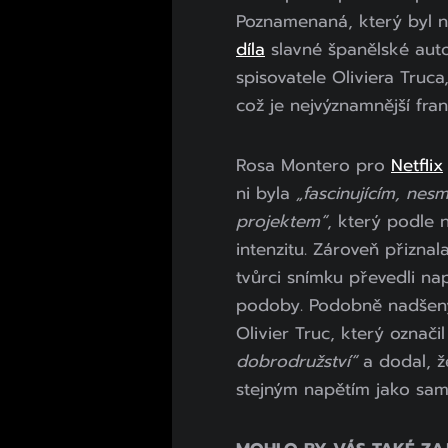
Poznamenaná, který byl 
díla
slavné španělské aut
spisovatele Oliviera Truca,
což je nejvýznamnější fran
Rosa Montero pro
Netflix
ni byla
„fascinujícím, nes
projektem“
, který podle 
intenzitu. Zároveň přiznal
tvůrci snímku převedli na
podoby. Podobně nadšený 
Olivier Truc, který označi
dobrodružství“
a dodal, ž
stejným napětím jako samo