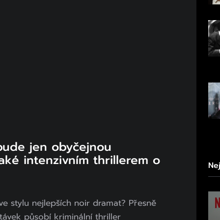
ude jen obyčejnou
aké intenzivním thrillerem o
Ne
e stylu nejlepších noir dramat? Přesně
ávek působí kriminální thriller