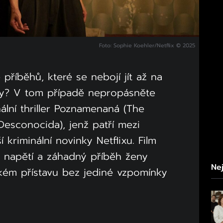
Foto: Sophie Koehler/Netflix © 2025
příběhů, které se nebojí jít až na
ty? V tom případě nepropásněte
ální thriller Poznamenaná (The
sconocida), jenž patří mezi
í kriminální novinky Netflixu. Film
é napětí a záhadný příběh ženy
Nej
kém přístavu bez jediné vzpomínky