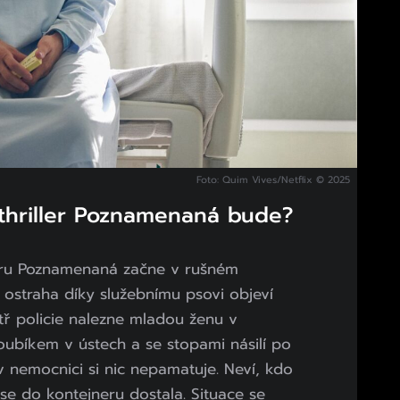
Foto: Quim Vives/Netflix © 2025
 thriller Poznamenaná bude?
lleru Poznamenaná začne v rušném
 ostraha díky služebnímu psovi objeví
tř policie nalezne mladou ženu v
oubíkem v ústech a se stopami násilí po
v nemocnici si nic nepamatuje. Neví, kdo
 se do kontejneru dostala. Situace se