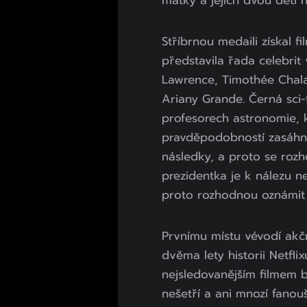
matky a jejích dvou dětí 
Stříbrnou medaili získal f
představila řada celebrit
Lawrence, Timothée Chala
Ariany Grande. Černá sci
profesorech astronomie, k
pravděpodobností zasáhne
následky, a proto se roz
prezidentka je k nálezu 
proto rozhodnou oznámit 
Prvnímu místu vévodí akč
dvěma lety historii Netflix
nejsledovanějším filmem b
nešetří a ani mnozí fanou