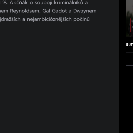
 %. Akčňák o souboji kriminálníků a
anem Reynoldsem, Gal Gadot a Dwaynem
dražších a nejambicióznějších počinů
DOM