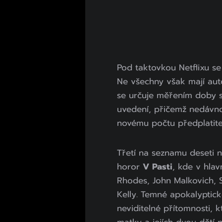
Pod taktovkou Netflixu se 
Ne všechny však mají aut
se určuje měřením doby 
uvedení, přičemž nedávno
novému počtu předplatitel
Třetí na seznamu deseti ne
horor
V Pasti
, kde v hlav
Rhodes, John Malkovich, 
Kelly. Temné apokalyptick
neviditelné přítomnosti, k