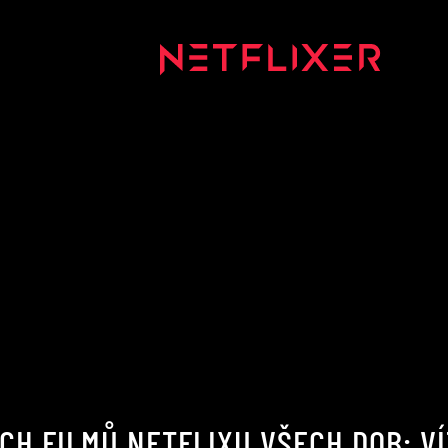
CH FILMŮ NETFLIXU VŠECH DOB: VÍ