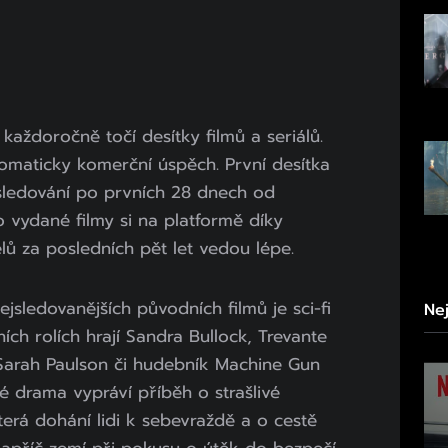
každoročně točí desítky filmů a seriálů.
omaticky komerční úspěch. První desítka
sledování po prvních 28 dnech od
 vydané filmy si na platformě díky
ů za posledních pět let vedou lépe.
jsledovanějších původních filmů je sci-fi
Ne
ních rolích hrají Sandra Bullock, Trevante
Sarah Paulson či hudebník Machine Gun
é drama vypráví příběh o strašlivé
terá dohání lidi k sebevraždě a o cestě