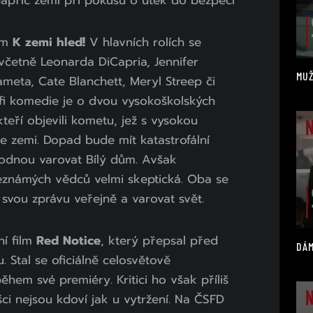
napříč zemí při pokusu o útěk do bezpečí
ilm
K zemi hleď!
V hlavních rolích se
 včetně Leonarda DiCapria, Jennifer
MUŽ
meta, Cate Blanchett, Meryl Streep či
-fi komedie je o dvou vysokoškolských
teří objevili kometu, jež s vysokou
 zemi. Dopad bude mít katastrofální
hodnou varovat Bílý dům. Avšak
neznámých vědců velmi skeptická. Oba se
svou zprávu veřejně a varovat svět.
ní film
Red Notice
, který přepsal před
DÁM
u. Stal se oficiálně celosvětově
ěhem své premiéry. Kritici ho však příliš
šci nejsou kdoví jak u vytržení. Na ČSFD