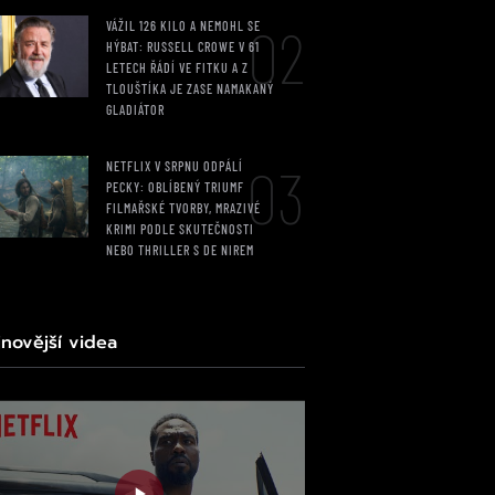
02
VÁŽIL 126 KILO A NEMOHL SE
HÝBAT: RUSSELL CROWE V 61
LETECH ŘÁDÍ VE FITKU A Z
TLOUŠTÍKA JE ZASE NAMAKANÝ
GLADIÁTOR
03
NETFLIX V SRPNU ODPÁLÍ
PECKY: OBLÍBENÝ TRIUMF
FILMAŘSKÉ TVORBY, MRAZIVÉ
KRIMI PODLE SKUTEČNOSTI
NEBO THRILLER S DE NIREM
jnovější videa