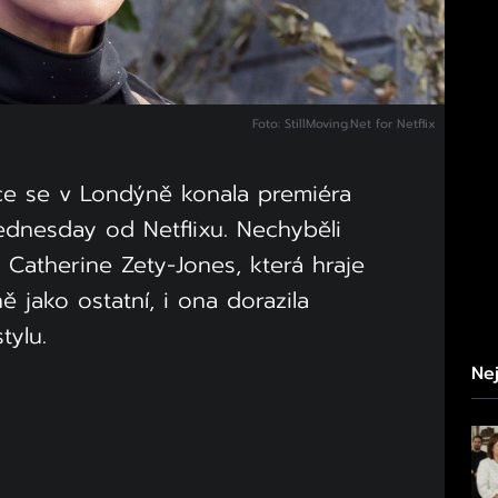
Foto: StillMoving.Net for Netflix
ce se v Londýně konala premiéra
ednesday od Netflixu. Nechyběli
ě Catherine Zety-Jones, která hraje
ě jako ostatní, i ona dorazila
tylu.
Nej