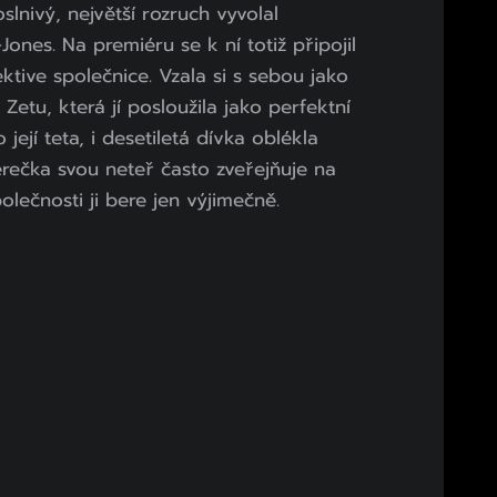
oslnivý, největší rozruch vyvolal
ones. Na premiéru se k ní totiž připojil
ktive společnice. Vzala si s sebou jako
etu, která jí posloužila jako perfektní
její teta, i desetiletá dívka oblékla
erečka svou neteř často zveřejňuje na
polečnosti ji bere jen výjimečně.