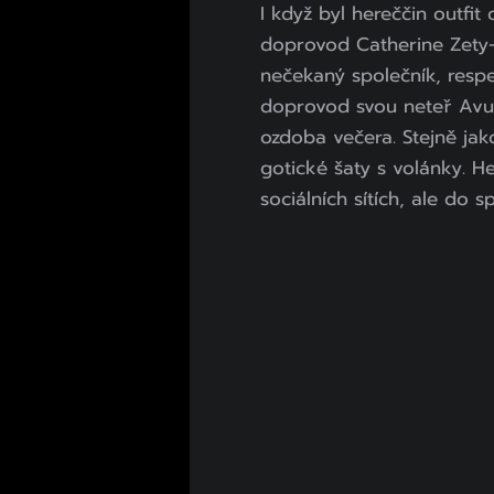
I když byl hereččin outfit 
doprovod Catherine Zety-J
nečekaný společník, respe
doprovod svou neteř Avu Z
ozdoba večera. Stejně jako 
gotické šaty s volánky. H
sociálních sítích, ale do s