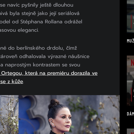
 se navíc pyšnily ještě dlouhou
vá byla stejně jako její seriálová
odel od Stéphana Rollana odrážel
asovou eleganci.
MUŽ
ené do berlínského drdolu, čímž
 zároveň odhalovala výrazné náušnice
yla naprostým kontrastem se svou
 Ortegou, která na premiéru dorazila ve
 se z kůže
.
DÁM