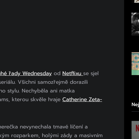
uhé řady Wednesday
od
Netflixu
se sjel
eriálu. Všichni samozřejmě dorazili
ho stylu. Nechyběla ani matka
ms, kterou skvěle hraje
Catherine Zeta-
Ne
herečka nevynechala tmavé líčení a
okým rozparkem, holými zády a masivním