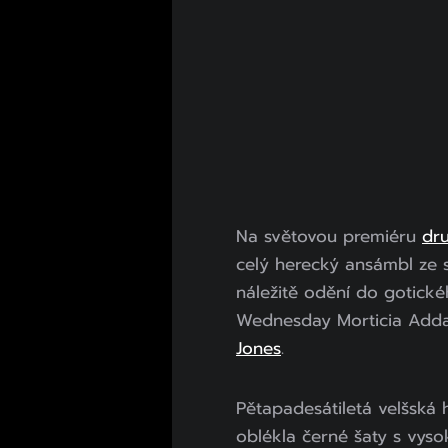
Na světovou premiéru
dr
celý herecký ansámbl ze s
náležitě odění do gotické
Wednesday Morticia Adda
Jones
.
Pětapadesátiletá velšská 
oblékla černé šaty s vys