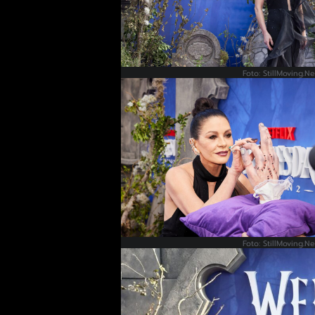
Foto: StillMoving.Ne
Foto: StillMoving.Ne