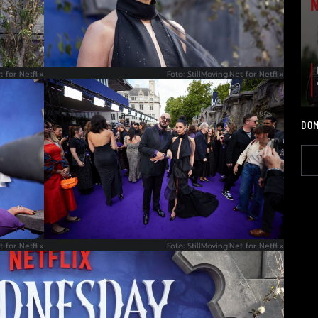
t for Netflix
Foto: StillMoving.Net for Netflix
DOM
t for Netflix
Foto: StillMoving.Net for Netflix