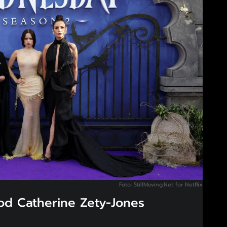
Foto: StillMoving.Net for Netflix
d Catherine Zety-Jones