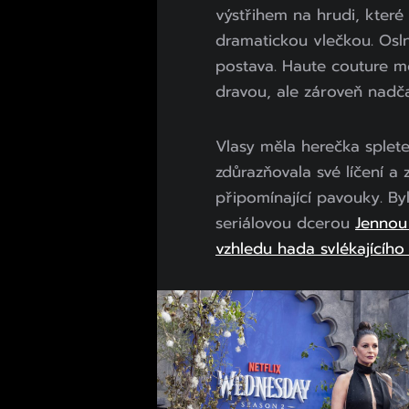
výstřihem na hrudi, které
dramatickou vlečkou. Oslni
postava. Haute couture m
dravou, ale zároveň nadč
Vlasy měla herečka splet
zdůrazňovala své líčení a
připomínající pavouky. B
seriálovou dcerou
Jennou
vzhledu hada svlékajícího