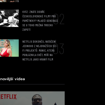
02
KVÍZ: ZNÁTE DOBŘE
ČESKOSLOVENSKÉ FILMY PRO
PAMĚTNÍKY? MLADŠÍ GENERACE
SE U TOHO MOŽNÁ TROCHU
ZAPOTÍ
03
NETFLIX DOKONČIL NATÁČENÍ
JEDNOHO Z NEJDRAŽŠÍCH SCI-
FI PROJEKTŮ. MÁNIE, KTERÁ
POBLÁZNILA SVĚT, MÍŘÍ NA
NETFLIX JAKO HRANÝ FILM
jnovější videa