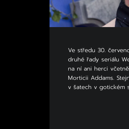
Ve středu 30. červen
druhé řady seriálu W
na ní ani herci včetn
Morticii Addams. Stejn
v šatech v gotickém s