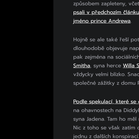
způsobem zapleteny, vče
psali v předchozím článk
jméno prince Andrewa
.
Hojně se ale také řeší po
dlouhodobě objevuje např
pak zejména na sociálních
Smitha
, syna herce
Willa 
vždycky velmi blízko. Sna
společné zážitky z domu 
Podle spekulací, které se 
na ohavnostech na Diddyh
syna Jadena. Tam ho měl n
Nic z toho se však zatím o
jednu z dalších konspirací.