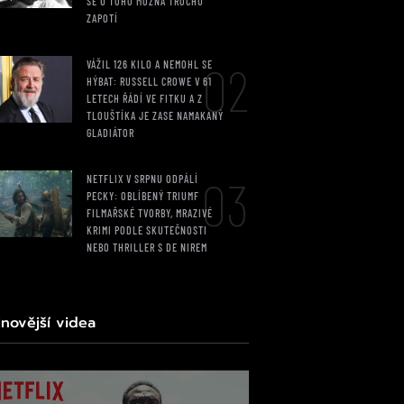
SE U TOHO MOŽNÁ TROCHU
ZAPOTÍ
02
VÁŽIL 126 KILO A NEMOHL SE
HÝBAT: RUSSELL CROWE V 61
LETECH ŘÁDÍ VE FITKU A Z
TLOUŠTÍKA JE ZASE NAMAKANÝ
GLADIÁTOR
03
NETFLIX V SRPNU ODPÁLÍ
PECKY: OBLÍBENÝ TRIUMF
FILMAŘSKÉ TVORBY, MRAZIVÉ
KRIMI PODLE SKUTEČNOSTI
NEBO THRILLER S DE NIREM
jnovější videa