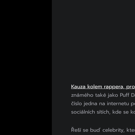
Kauza kolem rappera, pr
známého také jako Puff D
číslo jedna na internetu 
sociálních sítích, kde se k
Řeší se buď celebrity, k