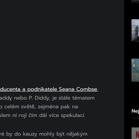
oducenta a podnikatele Seana Combse
,
addy nebo P. Diddy, je stále tématem
po celém světě, zejména pak na
Ne
olem ní rojí čím dál více spekulací.
teré by do kauzy mohly být nějakým