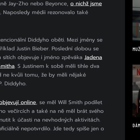
tně Jay-Zho nebo Beyonce,
o nichž jsme
u
. Naposledy médii rezonovalo také
tencionální Diddyho oběti. Mezi jmény se
íklad Justin Bieber. Poslední dobou se
MUŽ
 sítích objevuje i jméno zpěváka
Jadena
Smitha
. S Justinem k sobě měli tihle dva
d ne kvůli tomu, že by měli nějaké
P. Diddyho.
objevují online
, se měl Will Smith podílet
o večírcích a také na ně měl brát svého
utit k účasti na nevhodných aktivitách.
DÁM
ficiálně nepotvrdilo. Jde tedy spíše jen o