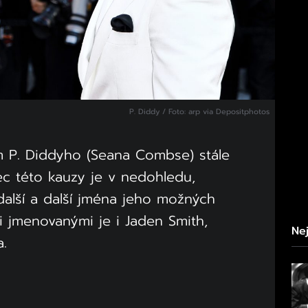
P. Diddy / Foto: arp via Depositphotos
m P. Diddyho (Seana Combse) stále
ec této kauzy je v nedohledu,
 další a další jména jeho možných
i jmenovanými je i Jaden Smith,
Nej
a.