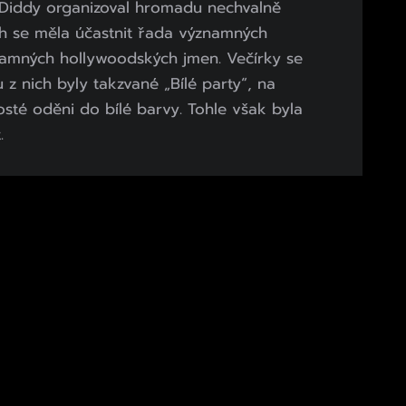
. Diddy organizoval hromadu nechvalně
ch se měla účastnit řada významných
amných hollywoodských jmen. Večírky se
u z nich byly takzvané „Bílé party“, na
osté oděni do bílé barvy. Tohle však byla
.