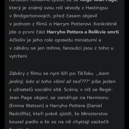
který je známý svou rolí vévody z Hastingsu
v Bridgertonových, před časem objevil
v jednom z filmů o Harrym Potterovi. Konkrétně
jde o první část
Harryho Pottera a Relikvie smrti
.
Ačkoliv je jeho role opravdu miniaturní a
v záběru se jen mihne, fanoušci jsou z toho u
vytržení.
Záběry z filmu se nyní šíří po TikToku.
„Jsem
jediný, kdo si toho všiml až teď???“
píše jeden
z uživatelů sociální sítě. Scéna, v níž se Regé-
Jean Page objeví, se zaměřuje na Hermionu
(Emma Watson) a Harryho Pottera (Daniel
Radcliffe), kteří právě zjistili, že Ministerstvo
kouzel padlo a že se na ně chystají zaútočit