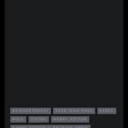
BRIDGERTONOVI
REGÉ-JEAN PAGE
HEREC
ROLE
TIKTOK
HARRY POTTER
HARRY POTTER A RELIKVIE SMRTI