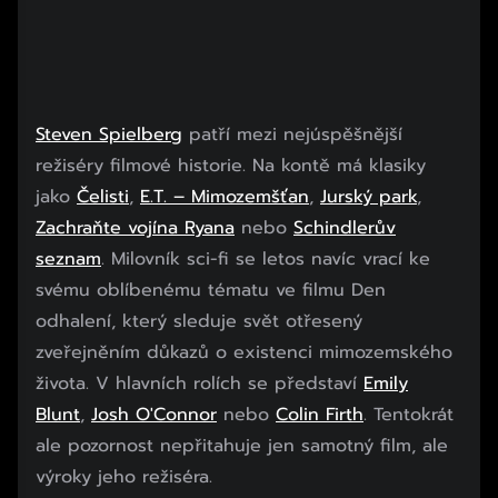
Steven Spielberg
patří mezi nejúspěšnější
režiséry filmové historie. Na kontě má klasiky
jako
Čelisti
,
E.T. – Mimozemšťan
,
Jurský park
,
Zachraňte vojína Ryana
nebo
Schindlerův
seznam
. Milovník sci-fi se letos navíc vrací ke
svému oblíbenému tématu ve filmu Den
odhalení, který sleduje svět otřesený
zveřejněním důkazů o existenci mimozemského
života. V hlavních rolích se představí
Emily
Blunt
,
Josh O'Connor
nebo
Colin Firth
. Tentokrát
ale pozornost nepřitahuje jen samotný film, ale
výroky jeho režiséra.