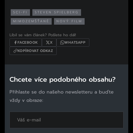
SCI-FI
STEVEN SPIELBERG
MIMOZEMŠŤANÉ
NOVÝ FILM
Líbil se vám článek? Pošlete ho dál!
FACEBOOK
X
WHATSAPP
KOPÍROVAT ODKAZ
Chcete více podobného obsahu?
Přihlaste se do našeho newsletteru a buďte
vždy v obraze: