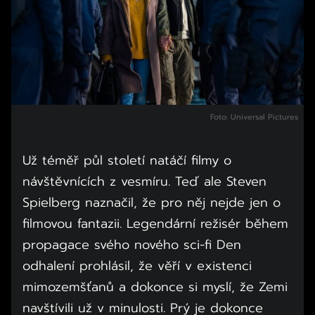
Foto: Universal Pictures
Už téměř půl století natáčí filmy o
návštěvnících z vesmíru. Teď ale Steven
Spielberg naznačil, že pro něj nejde jen o
filmovou fantazii. Legendární režisér během
propagace svého nového sci-fi Den
odhalení prohlásil, že věří v existenci
mimozemšťanů a dokonce si myslí, že Zemi
navštívili už v minulosti. Prý je dokonce