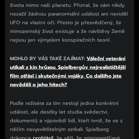
života mimo naši planetu. Přiznal, že sám nikdy
nezažil žádnou paranormální událost ani neviděl
UFO na vlastní oči. Přesto je přesvědčený, že
mimozemský život existuje a že návštěvy Země
nejsou jen výmyslem konspiračních teorií.
MOHLO BY VÁS TAKÉ ZAJÍMAT:
Váleční veteráni
utíkali z kin hrůzou. Spielbergův nejrealističtější
film otřásl i skutečnými vojáky. Co dalšího jste
nevěděli o jeho hitech?
Začátek reklamy
Podle režiséra za tím nestojí jedna konkrétní
Konec reklamy
událost, ale desítky let studia svědectví,
dokumentů a výpovědí lidí, kteří tvrdí, že se s
něčím nevysvětlitelným setkali. Spielberg
dokonce
prohlásil
, že věří, že mimozemšťané