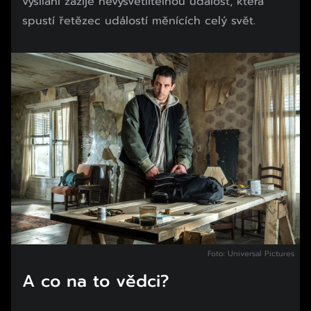
vysílání zažije nevysvětlitelnou událost, která
spustí řetězec událostí měnících celý svět.
Foto: Universal Pictures
A co na to vědci?