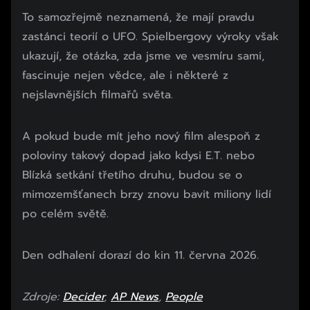
To samozřejmě neznamená, že mají pravdu
zastánci teorií o UFO. Spielbergovy výroky však
ukazují, že otázka, zda jsme ve vesmíru sami,
fascinuje nejen vědce, ale i některé z
nejslavnějších filmařů světa.
A pokud bude mít jeho nový film alespoň z
poloviny takový dopad jako kdysi E.T. nebo
Blízká setkání třetího druhu, budou se o
mimozemšťanech brzy znovu bavit miliony lidí
po celém světě.
Den odhalení dorazí do kin 11. června 2026.
Zdroje:
Decider
,
AP News
,
People