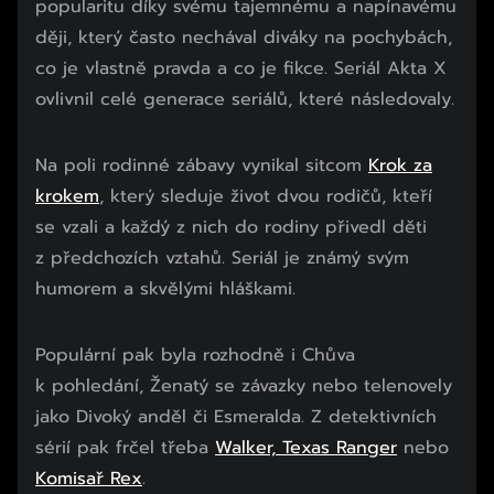
popularitu díky svému tajemnému a napínavému
ději, který často nechával diváky na pochybách,
co je vlastně pravda a co je fikce. Seriál Akta X
ovlivnil celé generace seriálů, které následovaly.
Na poli rodinné zábavy vynikal sitcom
Krok za
krokem
, který sleduje život dvou rodičů, kteří
se vzali a každý z nich do rodiny přivedl děti
z předchozích vztahů. Seriál je známý svým
humorem a skvělými hláškami.
Začátek reklamy
Populární pak byla rozhodně i Chůva
Konec reklamy
k pohledání, Ženatý se závazky nebo telenovely
jako Divoký anděl či Esmeralda. Z detektivních
sérií pak frčel třeba
Walker, Texas Ranger
nebo
Komisař Rex
.