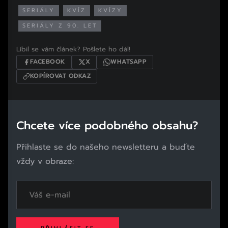
SERIÁLY
KVÍZ
KVÍZY
SERIÁLY Z 90. LET
Líbil se vám článek? Pošlete ho dál!
FACEBOOK
X
WHATSAPP
KOPÍROVAT ODKAZ
Chcete více podobného obsahu?
Přihlaste se do našeho newsletteru a buďte
vždy v obraze: